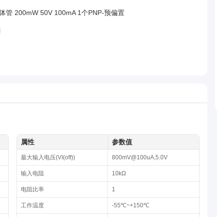
管 200mW 50V 100mA 1个PNP-预偏置
属性
参数值
最大输入电压(VI(off))
800mV@100uA,5.0V
输入电阻
10kΩ
电阻比率
1
工作温度
-55℃~+150℃