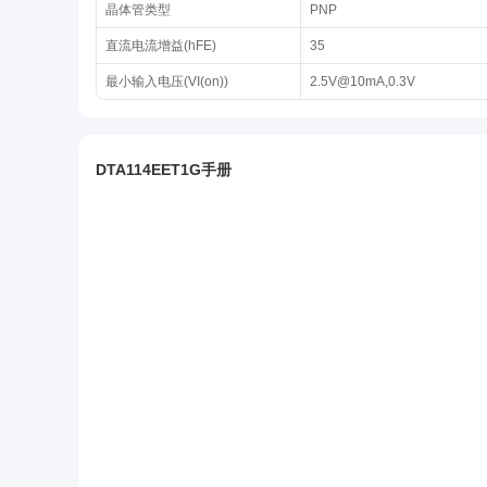
晶体管类型
PNP
直流电流增益(hFE)
35
最小输入电压(VI(on))
2.5V@10mA,0.3V
DTA114EET1G手册