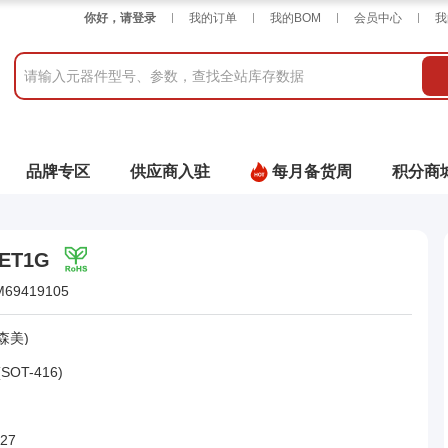
你好，请登录
我的订单
我的BOM
会员中心
我
品牌专区
供应商入驻
每月备货周
积分商
EET1G
M69419105
森美)
(SOT-416)
027