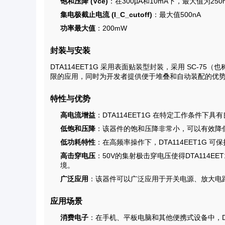
饱和压降 (Vce)
：在300µA和10mA下，最大值为250
集电极截止电流 (I_C_cutoff)
：最大值500nA
功率最大值
：200mW
封装与安装
DTA114EET1G 采用表面贴装型封装，采用 SC-75（
限的应用，同时为开发者提供便于堆叠和自动装配的优
特性与优势
高电流增益
：DTA114EET1G 在特定工作条件
低饱和压降
：该器件的饱和压降非常小，可以有效降
低功耗特性
：在高频率操作下，DTA114EET1G
高击穿电压
：50V的集射极击穿电压使得DTA114
境。
广泛应用
：该器件可以广泛应用于开关电源、放大电
应用场景
消费电子
：在手机、平板电脑和其他便携式设备中，DT