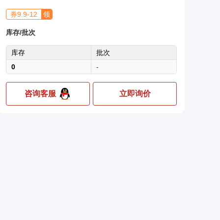
券
9.9
-
12
领
库存/批次
库存
批次
0
-
咨询客服
立即询价