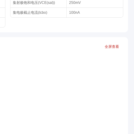
集射极饱和电压(VCE(sat))
250mV
集电极截止电流(Icbo)
100nA
全屏查看