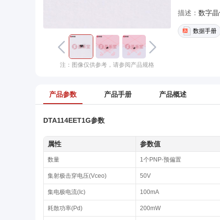
描述：
数字晶体
数据手册
注：图像仅供参考，请参阅产品规格
产品参数
产品手册
产品概述
DTA114EET1G参数
属性
参数值
数量
1个PNP-预偏置
集射极击穿电压(Vceo)
50V
集电极电流(Ic)
100mA
耗散功率(Pd)
200mW