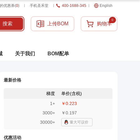
的优惠券
(
0
)
手机圣禾堂
400-1688-345
English
0
搜索
上传BOM
购物车
城
关于我们
BOM配单
最新价格
梯度
单价(含税)
1
+
￥0.223
3000
+
￥0.197
30000+
量大可议价
优惠活动