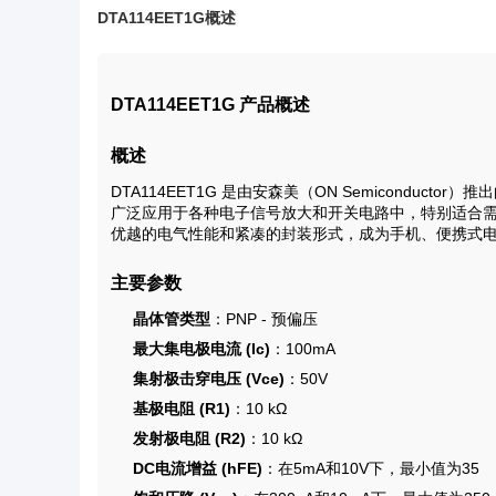
DTA114EET1G概述
DTA114EET1G 产品概述
概述
DTA114EET1G 是由安森美（ON Semiconduc
广泛应用于各种电子信号放大和开关电路中，特别适合需要预
优越的电气性能和紧凑的封装形式，成为手机、便携式
主要参数
晶体管类型
：PNP - 预偏压
最大集电极电流 (Ic)
：100mA
集射极击穿电压 (Vce)
：50V
基极电阻 (R1)
：10 kΩ
发射极电阻 (R2)
：10 kΩ
DC电流增益 (hFE)
：在5mA和10V下，最小值为35