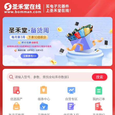
搜索
请输入型号、参数、查找全站库存数据1
优选国产
领券中心
自营专区
我的订单
每月采购周
品牌专区
供应商入驻
关于我们