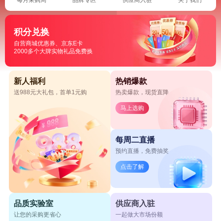
积分兑换
自营商城优惠券、京东E卡
2000多个大牌实物礼品免费换
新人福利
热销爆款
送988元大礼包，首单1元购
热卖爆款，现货直降
马上选购
每周二直播
预约直播，免费抽奖
点击了解
品质实验室
供应商入驻
让您的采购更省心
一起做大市场份额