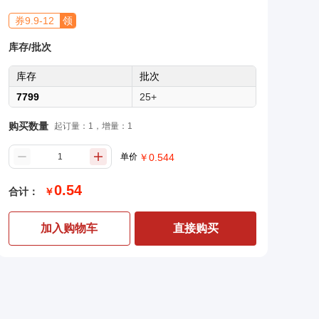
券
9.9
-
12
领
库存/批次
库存
批次
7799
25+
购买数量
起订量：1，增量：1
单价
￥
0.544
0.54
合计：
￥
加入购物车
直接购买