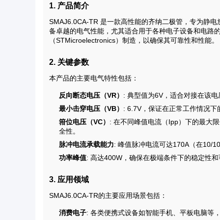
1. 产品简介
SMAJ6.0CA-TR 是一款高性能的齐纳二极管，专为静
备卓越的电气性能，尤其适合用于各种电子设备和电路的过压保
（STMicroelectronics）制造，以确保其可靠性和性能。
2. 关键参数
本产品的主要电气特性包括：
反向断态电压（VR）
: 典型值为6V，适合对接在该
最小击穿电压（VB）
: 6.7V，保证在正常工作情况
箝位电压（VC）
: 在不同峰值电流（Ipp）下的最大
全性。
脉冲电流承载能力
: 峰值脉冲电流可达170A（在10/
功率峰值
: 高达400W，确保在极端条件下的稳定性
3. 应用领域
SMAJ6.0CA-TR的主要应用场景包括：
消费电子
: 各类便携式设备如智能手机、平板电脑等