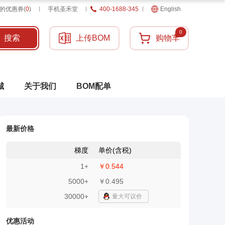
的优惠券
(
0
)
手机圣禾堂
400-1688-345
English
0
搜索
上传BOM
购物车
城
关于我们
BOM配单
最新价格
梯度
单价(含税)
1
+
￥0.544
5000
+
￥0.495
30000+
量大可议价
优惠活动