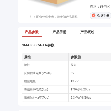
描述：
静电和浪
数据手册
注：图像仅供参考，请参阅产品规格
产品参数
产品手册
产品概述
SMAJ6.0CA-TR参数
属性
参数值
极性
双向
反向截止电压(Vrwm)
6V
钳位电压
13.7V
峰值脉冲电流(Ipp)
170A@8/20us
峰值脉冲功率(Ppp)
2.3kW@8/20us