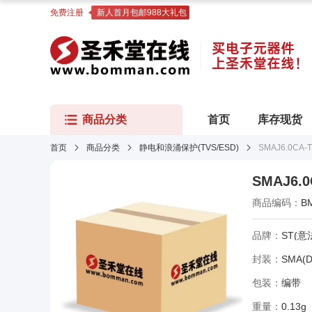
免费注册
新人首月包邮988大礼包
商品分类
首页
库存现货
首页
商品分类
静电和浪涌保护(TVS/ESD)
SMAJ6.0CA-
SMAJ6.0
商品编码：
B
品牌：
ST(意
封装：
SMA(D
包装：
编带
重量：
0.13g