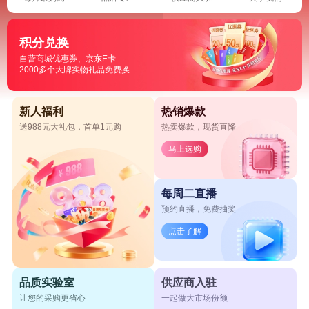
积分兑换
自营商城优惠券、京东E卡
2000多个大牌实物礼品免费换
新人福利
热销爆款
送988元大礼包，首单1元购
热卖爆款，现货直降
马上选购
每周二直播
预约直播，免费抽奖
点击了解
品质实验室
供应商入驻
让您的采购更省心
一起做大市场份额