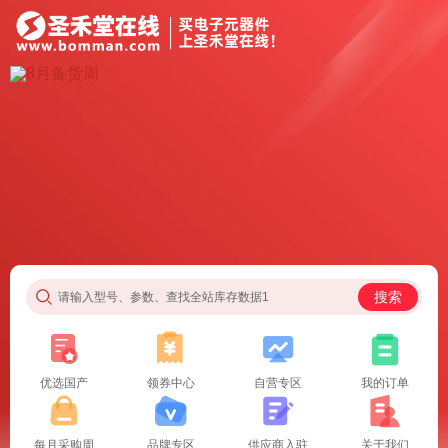
搜索
请输入型号、参数、查找全站库存数据1
优选国产
领券中心
自营专区
我的订单
每月采购周
品牌专区
供应商入驻
关于我们