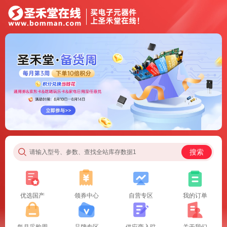
搜索
请输入型号、参数、查找全站库存数据1
优选国产
领券中心
自营专区
我的订单
每月采购周
品牌专区
供应商入驻
关于我们