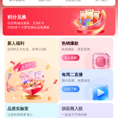
积分兑换
自营商城优惠券、京东E卡
2000多个大牌实物礼品免费换
新人福利
热销爆款
送988元大礼包，首单1元购
热卖爆款，现货直降
马上选购
每周二直播
预约直播，免费抽奖
点击了解
品质实验室
供应商入驻
让您的采购更省心
一起做大市场份额