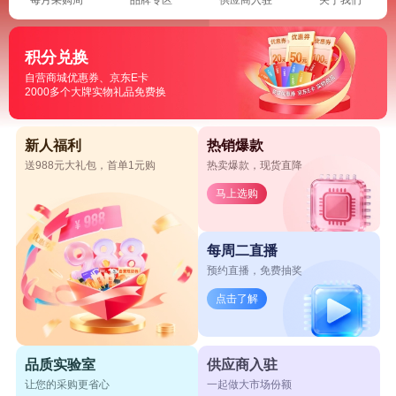
积分兑换
自营商城优惠券、京东E卡
2000多个大牌实物礼品免费换
新人福利
热销爆款
送988元大礼包，首单1元购
热卖爆款，现货直降
马上选购
每周二直播
预约直播，免费抽奖
点击了解
品质实验室
供应商入驻
让您的采购更省心
一起做大市场份额