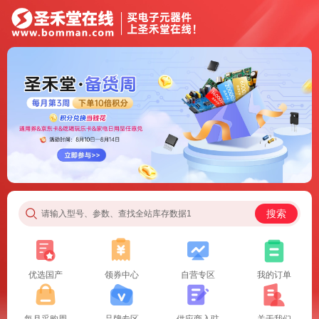
搜索
请输入型号、参数、查找全站库存数据1
优选国产
领券中心
自营专区
我的订单
每月采购周
品牌专区
供应商入驻
关于我们