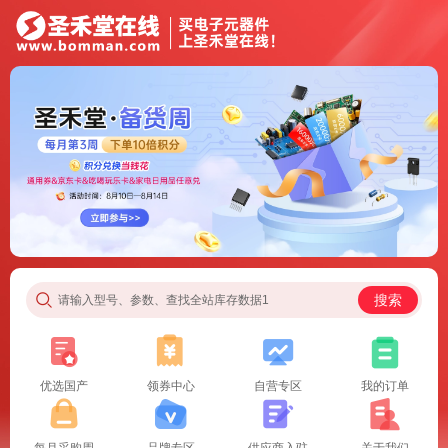
搜索
请输入型号、参数、查找全站库存数据1
优选国产
领券中心
自营专区
我的订单
每月采购周
品牌专区
供应商入驻
关于我们