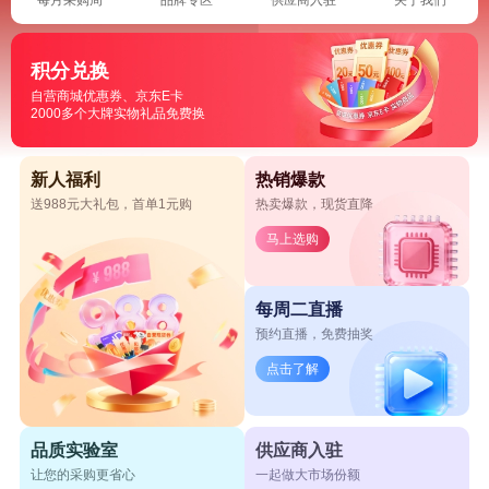
积分兑换
自营商城优惠券、京东E卡
2000多个大牌实物礼品免费换
新人福利
热销爆款
送988元大礼包，首单1元购
热卖爆款，现货直降
马上选购
每周二直播
预约直播，免费抽奖
点击了解
品质实验室
供应商入驻
让您的采购更省心
一起做大市场份额