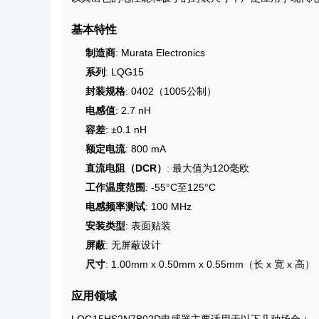
基本特性
制造商
: Murata Electronics
系列
: LQG15
封装规格
: 0402（1005公制）
电感值
: 2.7 nH
容差
: ±0.1 nH
额定电流
: 800 mA
直流电阻（DCR）
: 最大值为120毫欧
工作温度范围
: -55°C至125°C
电感频率测试
: 100 MHz
安装类型
: 表面贴装
屏蔽
: 无屏蔽设计
尺寸
: 1.00mm x 0.50mm x 0.55mm（长 x 宽 x 高）
应用领域