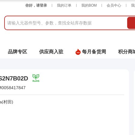
你好，请登录
我的订单
我的BOM
会员中心
我
品牌专区
供应商入驻
每月备货周
积分商
S2N7B02D
M0058417847
a(村田)