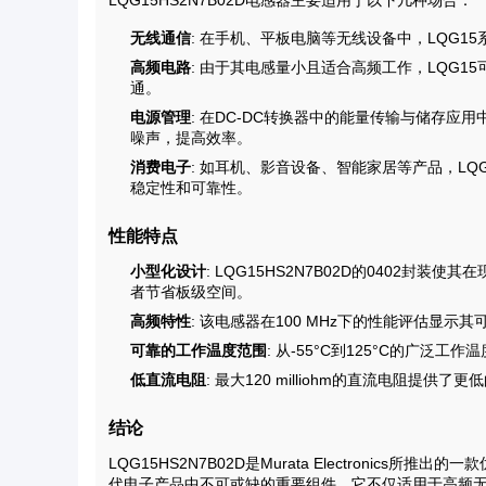
LQG15HS2N7B02D电感器主要适用于以下几种场合：
无线通信
: 在手机、平板电脑等无线设备中，LQG
高频电路
: 由于其电感量小且适合高频工作，LQG15
通。
电源管理
: 在DC-DC转换器中的能量传输与储存应
噪声，提高效率。
消费电子
: 如耳机、影音设备、智能家居等产品，LQG
稳定性和可靠性。
性能特点
小型化设计
: LQG15HS2N7B02D的0402
者节省板级空间。
高频特性
: 该电感器在100 MHz下的性能评估显
可靠的工作温度范围
: 从-55°C到125°C的广泛
低直流电阻
: 最大120 milliohm的直流电阻
结论
LQG15HS2N7B02D是Murata Electroni
代电子产品中不可或缺的重要组件。它不仅适用于高频