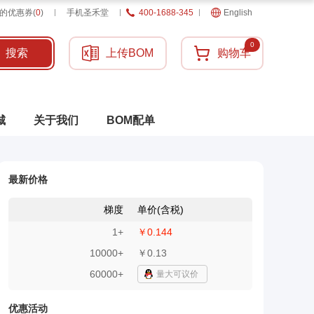
的优惠券
(
0
)
手机圣禾堂
400-1688-345
English
0
搜索
上传BOM
购物车
城
关于我们
BOM配单
最新价格
梯度
单价(含税)
1
+
￥0.144
10000
+
￥0.13
60000+
量大可议价
优惠活动