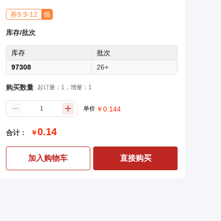
券
9.9
-
12
领
库存/批次
库存
批次
97308
26+
购买数量
起订量：1，增量：1
单价
￥
0.144
0.14
合计：
￥
加入购物车
直接购买