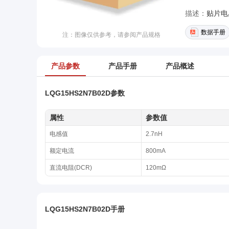
描述：
贴片电感
数据手册
注：图像仅供参考，请参阅产品规格
产品参数
产品手册
产品概述
LQG15HS2N7B02D参数
属性
参数值
电感值
2.7nH
额定电流
800mA
直流电阻(DCR)
120mΩ
LQG15HS2N7B02D手册