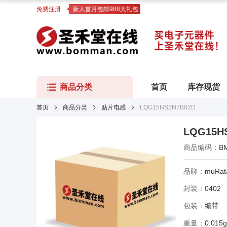
免费注册
新人首月包邮988大礼包
商品分类
首页
库存现货
首页
商品分类
贴片电感
LQG15HS2N7B02D
LQG15H
商品编码：
B
品牌：
muRat
封装：
0402
包装：
编带
重量：
0.015g