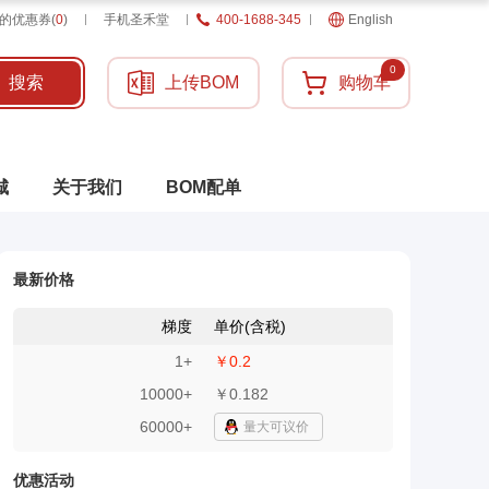
的优惠券
(
0
)
手机圣禾堂
400-1688-345
English
0
搜索
上传BOM
购物车
城
关于我们
BOM配单
最新价格
梯度
单价(含税)
1
+
￥0.2
10000
+
￥0.182
60000+
量大可议价
优惠活动