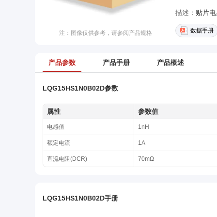
描述：
贴片电感
数据手册
注：图像仅供参考，请参阅产品规格
产品参数
产品手册
产品概述
LQG15HS1N0B02D参数
属性
参数值
电感值
1nH
额定电流
1A
直流电阻(DCR)
70mΩ
LQG15HS1N0B02D手册