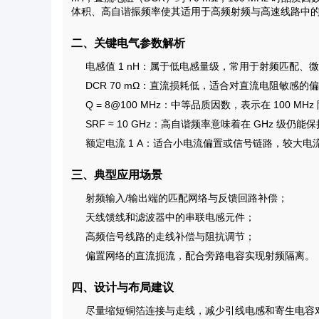
体积、高自谐振频率使其适用于高频射频与高速线路中
二、关键电气参数解析
电感值 1 nH：属于低电感量级，常用于射频匹配、
DCR 70 mΩ：直流损耗低，适合对直流电阻敏感
Q = 8@100 MHz：中等品质因数，表示在 100
SRF ≈ 10 GHz：高自谐频率意味着在 GHz 级
额定电流 1 A：适合小电流偏置或信号链路，较大
三、典型应用场景
射频输入/输出端的匹配网络与反馈回路补偿；
天线馈线和滤波器中的串联电感元件；
高频信号线路的走线补偿与阻抗调节；
偏置网络的直流扼流，配合旁路电容实现射频隔离。
四、设计与布局建议
尽量缩短铜箔连接与走线，减少引线电感和寄生电容对 