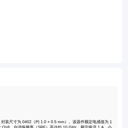
，封装尺寸为 0402（约 1.0 × 0.5 mm）。该器件额定电感值为 1
数 Q≈8，自谐振频率（SRF）高达约 10 GHz，额定电流 1 A。小