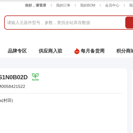
你好，请登录
我的订单
我的BOM
会员中心
我
品牌专区
供应商入驻
每月备货周
积分商
S1N0B02D
M0058421522
a(村田)