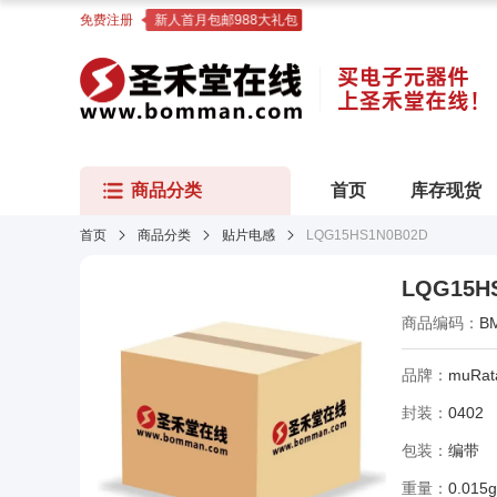
免费注册
新人首月包邮988大礼包
商品分类
首页
库存现货
首页
商品分类
贴片电感
LQG15HS1N0B02D
LQG15H
商品编码：
B
品牌：
muRat
封装：
0402
包装：
编带
重量：
0.015g