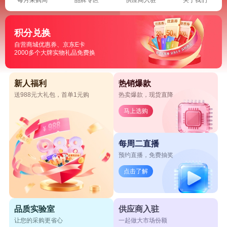
积分兑换
自营商城优惠券、京东E卡
2000多个大牌实物礼品免费换
新人福利
热销爆款
送988元大礼包，首单1元购
热卖爆款，现货直降
马上选购
每周二直播
预约直播，免费抽奖
点击了解
品质实验室
供应商入驻
让您的采购更省心
一起做大市场份额