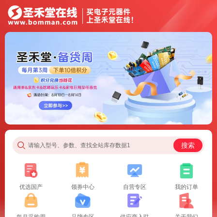
搜索
请输入型号、参数、查找全站库存数据1
优选国产
领券中心
自营专区
我的订单
每月采购周
品牌专区
供应商入驻
关于我们