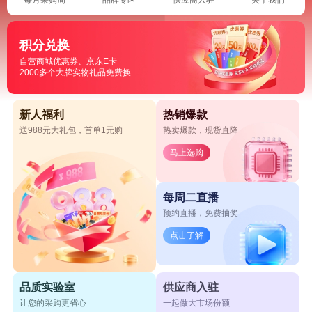
积分兑换
自营商城优惠券、京东E卡
2000多个大牌实物礼品免费换
新人福利
热销爆款
送988元大礼包，首单1元购
热卖爆款，现货直降
马上选购
每周二直播
预约直播，免费抽奖
点击了解
品质实验室
供应商入驻
让您的采购更省心
一起做大市场份额