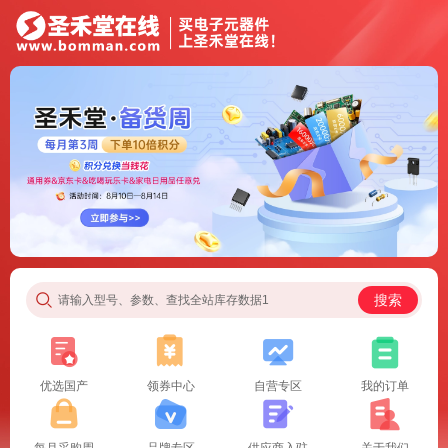
搜索
请输入型号、参数、查找全站库存数据1
优选国产
领券中心
自营专区
我的订单
每月采购周
品牌专区
供应商入驻
关于我们