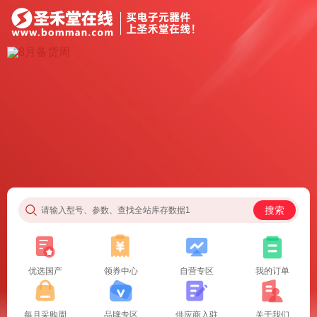
搜索
请输入型号、参数、查找全站库存数据1
优选国产
领券中心
自营专区
我的订单
每月采购周
品牌专区
供应商入驻
关于我们