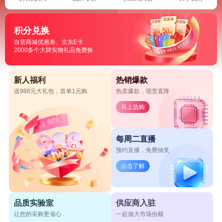
积分兑换
自营商城优惠券、京东E卡
2000多个大牌实物礼品免费换
新人福利
热销爆款
送988元大礼包，首单1元购
热卖爆款，现货直降
马上选购
每周二直播
预约直播，免费抽奖
点击了解
品质实验室
供应商入驻
让您的采购更省心
一起做大市场份额