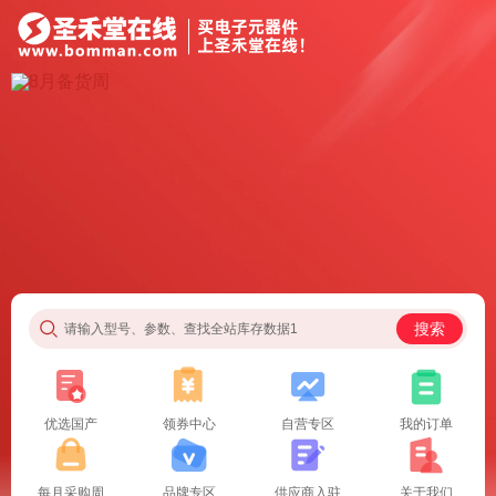
搜索
请输入型号、参数、查找全站库存数据1
优选国产
领券中心
自营专区
我的订单
每月采购周
品牌专区
供应商入驻
关于我们