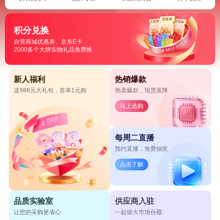
积分兑换
自营商城优惠券、京东E卡
2000多个大牌实物礼品免费换
新人福利
热销爆款
送988元大礼包，首单1元购
热卖爆款，现货直降
马上选购
每周二直播
预约直播，免费抽奖
点击了解
品质实验室
供应商入驻
让您的采购更省心
一起做大市场份额