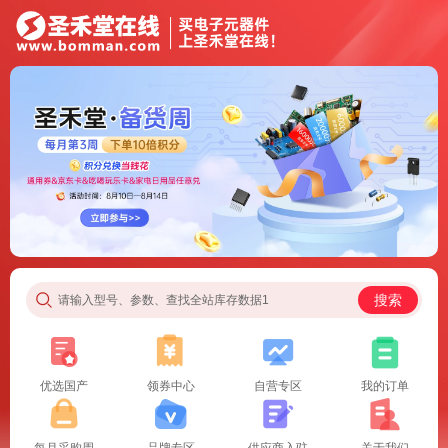
搜索
请输入型号、参数、查找全站库存数据1
优选国产
领券中心
自营专区
我的订单
每月采购周
品牌专区
供应商入驻
关于我们