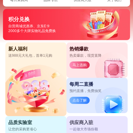
积分兑换
自营商城优惠券、京东E卡
2000多个大牌实物礼品免费换
新人福利
热销爆款
送988元大礼包，首单1元购
热卖爆款，现货直降
马上选购
每周二直播
预约直播，免费抽奖
点击了解
品质实验室
供应商入驻
让您的采购更省心
一起做大市场份额