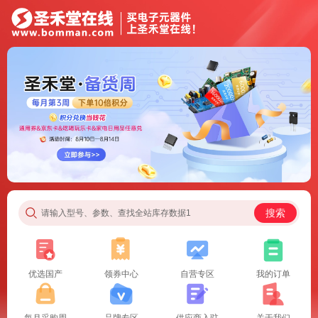
搜索
请输入型号、参数、查找全站库存数据1
优选国产
领券中心
自营专区
我的订单
每月采购周
品牌专区
供应商入驻
关于我们