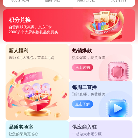
积分兑换
自营商城优惠券、京东E卡
2000多个大牌实物礼品免费换
新人福利
热销爆款
送988元大礼包，首单1元购
热卖爆款，现货直降
马上选购
每周二直播
预约直播，免费抽奖
点击了解
品质实验室
供应商入驻
让您的采购更省心
一起做大市场份额