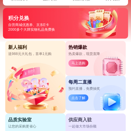
积分兑换
自营商城优惠券、京东E卡
2000多个大牌实物礼品免费换
新人福利
热销爆款
送988元大礼包，首单1元购
热卖爆款，现货直降
马上选购
每周二直播
预约直播，免费抽奖
点击了解
品质实验室
供应商入驻
让您的采购更省心
一起做大市场份额