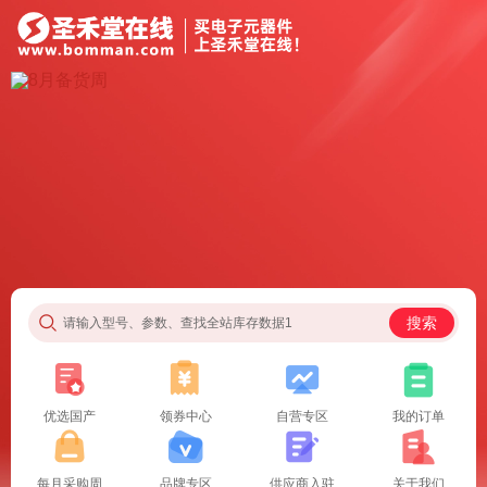
搜索
请输入型号、参数、查找全站库存数据1
优选国产
领券中心
自营专区
我的订单
每月采购周
品牌专区
供应商入驻
关于我们