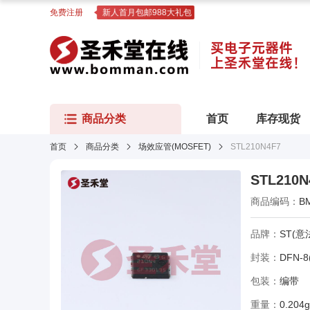
免费注册
新人首月包邮988大礼包
商品分类
首页
库存现货
首页
商品分类
场效应管(MOSFET)
STL210N4F7
STL210N
商品编码：
B
品牌：
ST(意
封装：
DFN-8(
包装：
编带
重量：
0.204g