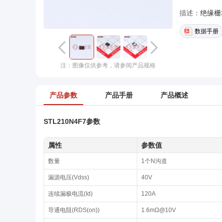
描述：
绝缘栅
数据手册
注：图像仅供参考，请参阅产品规格
产品参数
产品手册
产品概述
STL210N4F7参数
属性
参数值
数量
1个N沟道
漏源电压(Vdss)
40V
连续漏极电流(Id)
120A
导通电阻(RDS(on))
1.6mΩ@10V