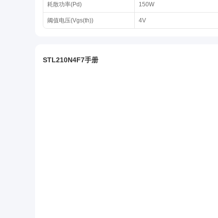
耗散功率(Pd)
150W
阈值电压(Vgs(th))
4V
STL210N4F7手册