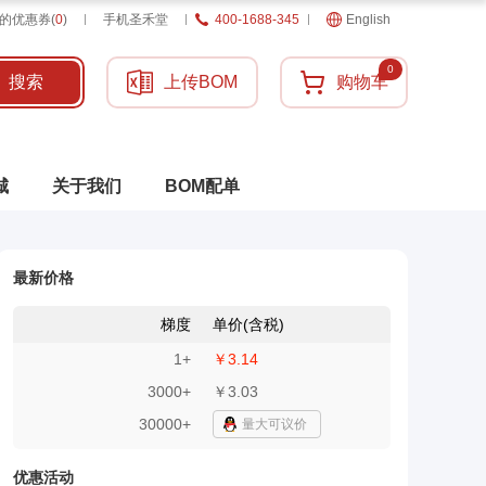
的优惠券
(
0
)
手机圣禾堂
400-1688-345
English
0
搜索
上传BOM
购物车
城
关于我们
BOM配单
最新价格
梯度
单价(含税)
1
+
￥3.14
3000
+
￥3.03
30000+
量大可议价
优惠活动