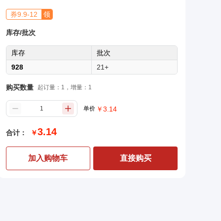
券
9.9
-
12
领
库存/批次
库存
批次
928
21+
购买数量
起订量：1，增量：1
单价
￥
3.14
3.14
合计：
￥
加入购物车
直接购买