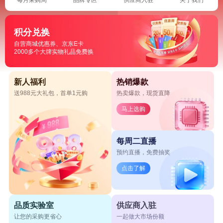
积分兑换
自营商城优惠券、京东E卡
2000多个大牌实物礼品免费换
新人福利
热销爆款
送988元大礼包，首单1元购
热卖爆款，现货直降
马上选购
每周二直播
预约直播，免费抽奖
点击了解
品质实验室
供应商入驻
让您的采购更省心
一起做大市场份额