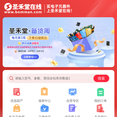
搜索
请输入型号、参数、查找全站库存数据1
优选国产
领券中心
自营专区
我的订单
每月采购周
品牌专区
供应商入驻
关于我们