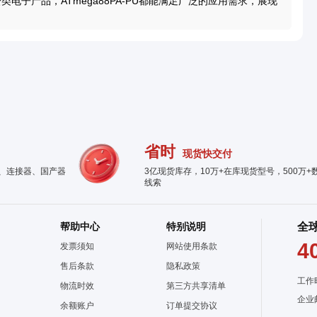
子产品，ATmega88PA-PU都能满足广泛的应用需求，展现
省时
现货快交付
件、连接器、国产器
3亿现货库存，10万+在库现货型号，500万+
线索
帮助中心
特别说明
全
4
发票须知
网站使用条款
售后条款
隐私政策
工作
物流时效
第三方共享清单
企业
余额账户
订单提交协议