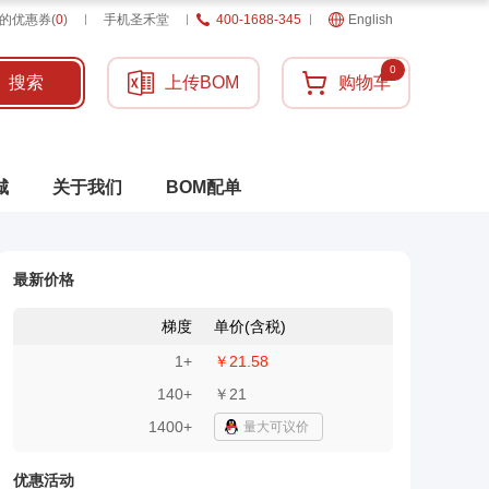
的优惠券
(
0
)
手机圣禾堂
400-1688-345
English
0
搜索
上传BOM
购物车
城
关于我们
BOM配单
最新价格
梯度
单价(含税)
1
+
￥21.58
140
+
￥21
1400+
量大可议价
优惠活动