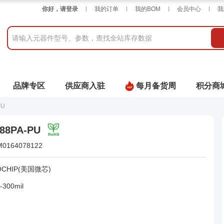
你好，请登录
我的订单
我的BOM
会员中心
我
品牌专区
供应商入驻
每月备货周
积分商
PU
88PA-PU
M0164078122
OCHIP(美国微芯)
-300mil