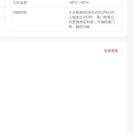
工作温度
-40℃~+85℃
功能特性
欠压检测(BOR/LVD/LVR/LVI)；
上电复位(POR)；看门狗复位；
内置通用定时器；可编程看门
狗；触控功能
全屏查看