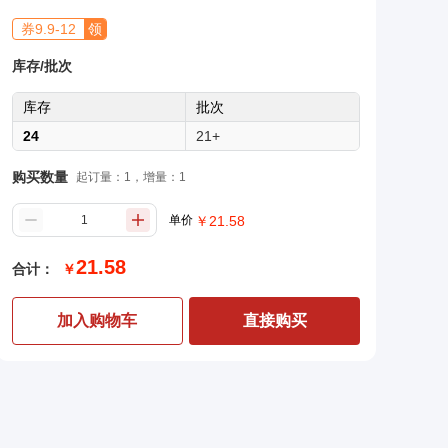
券
9.9
-
12
领
库存/批次
库存
批次
24
21+
购买数量
起订量：1，增量：1
单价
￥
21.58
21.58
合计：
￥
加入购物车
直接购买