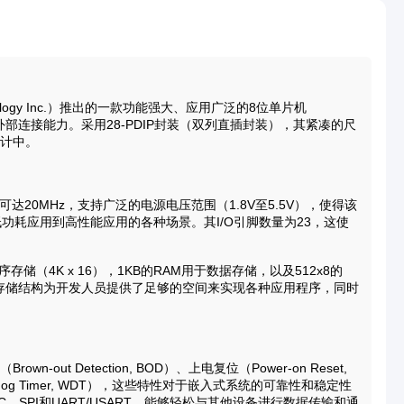
chnology Inc.）推出的一款功能强大、应用广泛的8位单片机
部连接能力。采用28-PDIP封装（双列直插封装），其紧凑的尺
设计中。
率可达20MHz，支持广泛的电源电压范围（1.8V至5.5V），使得该
耗应用到高性能应用的各种场景。其I/O引脚数量为23，这使
序存储（4K x 16），1KB的RAM用于数据存储，以及512x8的
种存储结构为开发人员提供了足够的空间来实现各种应用程序，同时
-out Detection, BOD）、上电复位（Power-on Reset,
og Timer, WDT），这些特性对于嵌入式系统的可靠性和稳定性
、SPI和UART/USART，能够轻松与其他设备进行数据传输和通