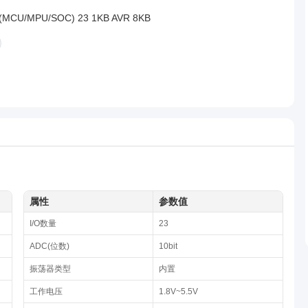
CU/MPU/SOC) 23 1KB AVR 8KB
属性
参数值
I/O数量
23
ADC(位数)
10bit
振荡器类型
内置
工作电压
1.8V~5.5V