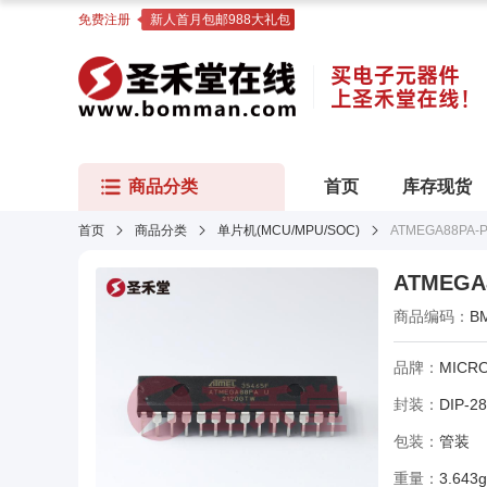
免费注册
新人首月包邮988大礼包
商品分类
首页
库存现货
首页
商品分类
单片机(MCU/MPU/SOC)
ATMEGA88PA-
ATMEGA
商品编码：
B
品牌：
MICR
封装：
DIP-28
包装：
管装
重量：
3.643g