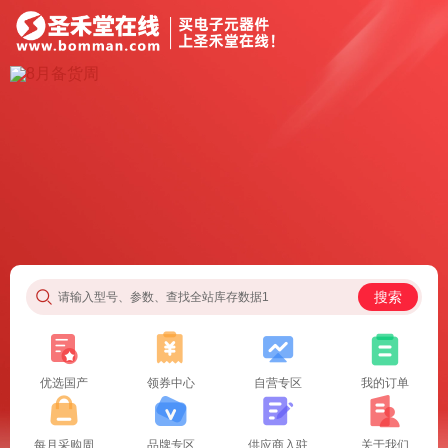
搜索
请输入型号、参数、查找全站库存数据1
优选国产
领券中心
自营专区
我的订单
每月采购周
品牌专区
供应商入驻
关于我们