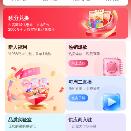
积分兑换
自营商城优惠券、京东E卡
2000多个大牌实物礼品免费换
新人福利
热销爆款
送988元大礼包，首单1元购
热卖爆款，现货直降
马上选购
每周二直播
预约直播，免费抽奖
点击了解
品质实验室
供应商入驻
让您的采购更省心
一起做大市场份额