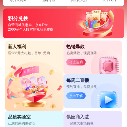
积分兑换
自营商城优惠券、京东E卡
2000多个大牌实物礼品免费换
新人福利
热销爆款
送988元大礼包，首单1元购
热卖爆款，现货直降
马上选购
每周二直播
预约直播，免费抽奖
点击了解
品质实验室
供应商入驻
让您的采购更省心
一起做大市场份额