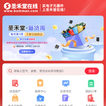
搜索
请输入型号、参数、查找全站库存数据1
优选国产
领券中心
自营专区
我的订单
每月采购周
品牌专区
供应商入驻
关于我们