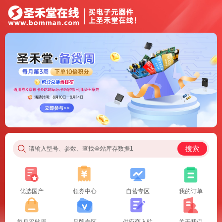
搜索
请输入型号、参数、查找全站库存数据1
优选国产
领券中心
自营专区
我的订单
每月采购周
品牌专区
供应商入驻
关于我们