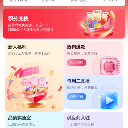
积分兑换
自营商城优惠券、京东E卡
2000多个大牌实物礼品免费换
新人福利
热销爆款
送988元大礼包，首单1元购
热卖爆款，现货直降
马上选购
每周二直播
预约直播，免费抽奖
点击了解
品质实验室
供应商入驻
让您的采购更省心
一起做大市场份额