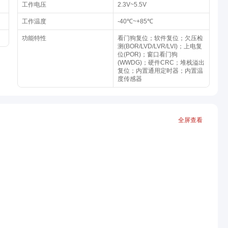
工作电压
2.3V~5.5V
工作温度
-40℃~+85℃
功能特性
看门狗复位；软件复位；欠压检
测(BOR/LVD/LVR/LVI)；上电复
位(POR)；窗口看门狗
(WWDG)；硬件CRC；堆栈溢出
复位；内置通用定时器；内置温
度传感器
全屏查看