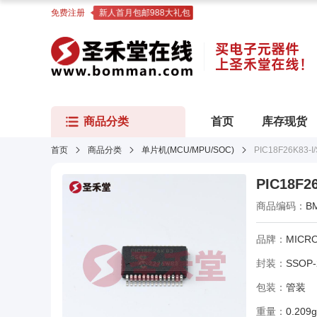
免费注册
新人首月包邮988大礼包
商品分类
首页
库存现货
首页
商品分类
单片机(MCU/MPU/SOC)
PIC18F26K83-I
PIC18F26
商品编码：
B
品牌：
MICR
封装：
SSOP-
包装：
管装
重量：
0.209g