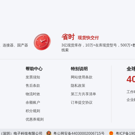
省时
现货快交付
件、连接器、国产器
3亿现货库存，10万+在库现货型号，500万+
线索
帮助中心
特别说明
全
4
发票须知
网站使用条款
售后条款
隐私政策
工作
物流时效
第三方共享清单
企业
余额账户
订单提交协议
积分规则
优惠券规则
（深圳）电子科技有限公司
粤公网安备44030002006715号
粤ICP备190