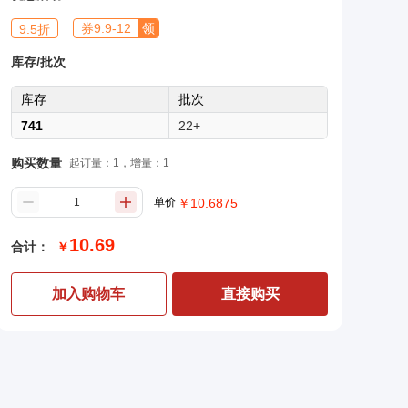
券
9.9
-
12
领
9.5
折
库存/批次
库存
批次
741
22+
购买数量
起订量：1，增量：1
单价
￥
10.6875
10.69
合计：
￥
加入购物车
直接购买