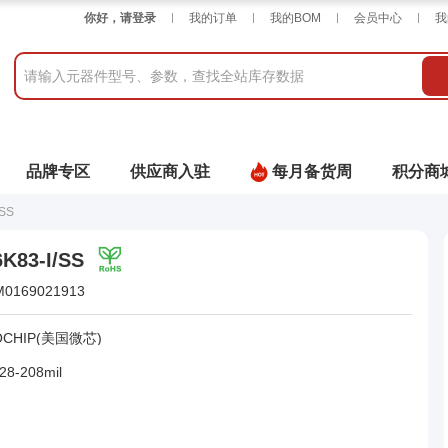
你好，请登录
我的订单
我的BOM
会员中心
我
品牌专区
供应商入驻
每月备货周
积分商
/SS
K83-I/SS
M0169021913
OCHIP(美国微芯)
28-208mil