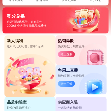
积分兑换
自营商城优惠券、京东E卡
2000多个大牌实物礼品免费换
新人福利
热销爆款
送988元大礼包，首单1元购
热卖爆款，现货直降
马上选购
每周二直播
预约直播，免费抽奖
点击了解
品质实验室
供应商入驻
让您的采购更省心
一起做大市场份额