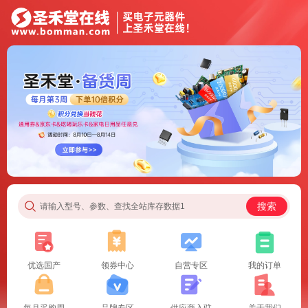
搜索
请输入型号、参数、查找全站库存数据1
优选国产
领券中心
自营专区
我的订单
每月采购周
品牌专区
供应商入驻
关于我们