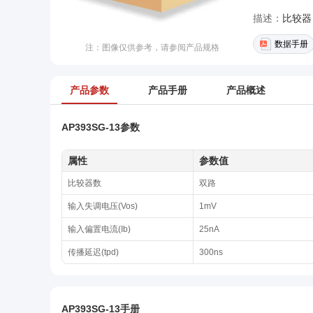
描述：
比较器 7
数据手册
注：图像仅供参考，请参阅产品规格
产品参数
产品手册
产品概述
AP393SG-13参数
属性
参数值
比较器数
双路
输入失调电压(Vos)
1mV
输入偏置电流(Ib)
25nA
传播延迟(tpd)
300ns
AP393SG-13手册