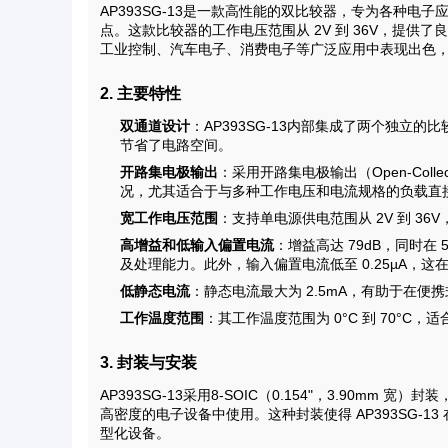
AP393SG-13是一款高性能的双比较器，专为各种电
点。这款比较器的工作电压范围从 2V 到 36V，提供了良
工业控制、汽车电子、消费电子等广泛应用中表现出色
2. 主要特性
双通道设计
：AP393SG-13内部集成了两个独立
节省了电路空间。
开路集电极输出
：采用开路集电极输出（Open-Coll
况，尤其适合于与多种工作电压和电流规格的负载直
宽工作电压范围
：支持单电源供电范围从 2V 到 36
高增益和低输入偏置电流
：增益高达 79dB，同时在
及处理能力。此外，输入偏置电流低至 0.25µA，
低静态电流
：静态电流最大为 2.5mA，有助于在
工作温度范围
：其工作温度范围为 0°C 到 70°
3. 封装与安装
AP393SG-13采用8-SOIC（0.154"，3.90
高密度的电子设备中使用。这种封装使得 AP393SG-
型化设备。