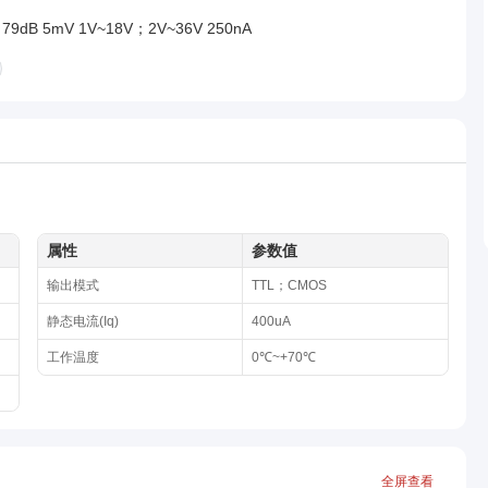
9dB 5mV 1V~18V；2V~36V 250nA
属性
参数值
输出模式
TTL；CMOS
静态电流(Iq)
400uA
工作温度
0℃~+70℃
全屏查看