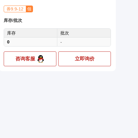
券
9.9
-
12
领
库存/批次
库存
批次
0
-
咨询客服
立即询价