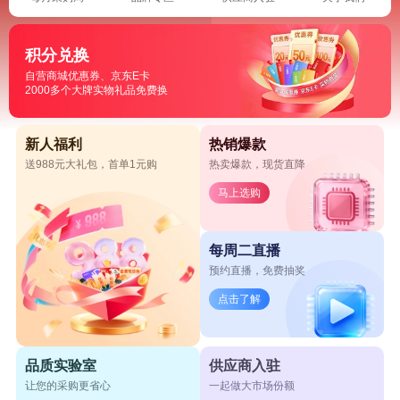
积分兑换
自营商城优惠券、京东E卡
2000多个大牌实物礼品免费换
新人福利
热销爆款
送988元大礼包，首单1元购
热卖爆款，现货直降
马上选购
每周二直播
预约直播，免费抽奖
点击了解
品质实验室
供应商入驻
让您的采购更省心
一起做大市场份额