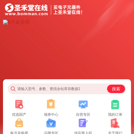
搜索
请输入型号、参数、查找全站库存数据1
优选国产
领券中心
自营专区
我的订单
每月采购周
品牌专区
供应商入驻
关于我们