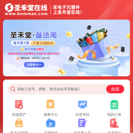
搜索
请输入型号、参数、查找全站库存数据1
优选国产
领券中心
自营专区
我的订单
每月采购周
品牌专区
供应商入驻
关于我们