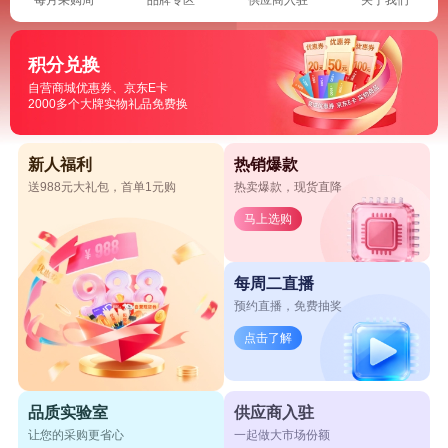
积分兑换
自营商城优惠券、京东E卡
2000多个大牌实物礼品免费换
新人福利
热销爆款
送988元大礼包，首单1元购
热卖爆款，现货直降
马上选购
每周二直播
预约直播，免费抽奖
点击了解
品质实验室
供应商入驻
让您的采购更省心
一起做大市场份额