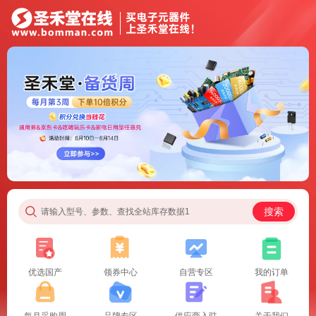
搜索
请输入型号、参数、查找全站库存数据1
优选国产
领券中心
自营专区
我的订单
每月采购周
品牌专区
供应商入驻
关于我们