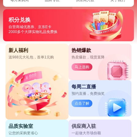
积分兑换
自营商城优惠券、京东E卡
2000多个大牌实物礼品免费换
新人福利
热销爆款
送988元大礼包，首单1元购
热卖爆款，现货直降
马上选购
每周二直播
预约直播，免费抽奖
点击了解
品质实验室
供应商入驻
让您的采购更省心
一起做大市场份额