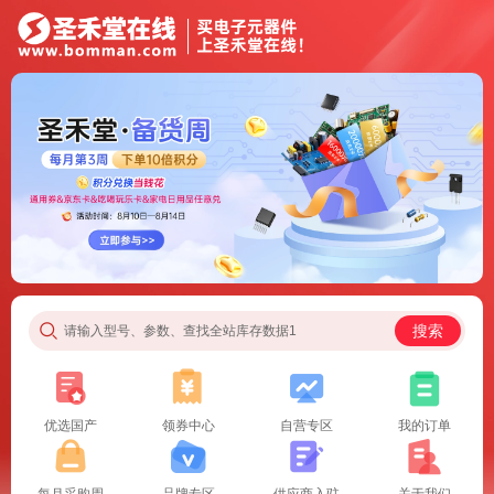
搜索
请输入型号、参数、查找全站库存数据1
优选国产
领券中心
自营专区
我的订单
每月采购周
品牌专区
供应商入驻
关于我们