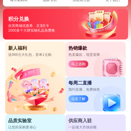
积分兑换
自营商城优惠券、京东E卡
2000多个大牌实物礼品免费换
新人福利
热销爆款
送988元大礼包，首单1元购
热卖爆款，现货直降
马上选购
每周二直播
预约直播，免费抽奖
点击了解
品质实验室
供应商入驻
让您的采购更省心
一起做大市场份额