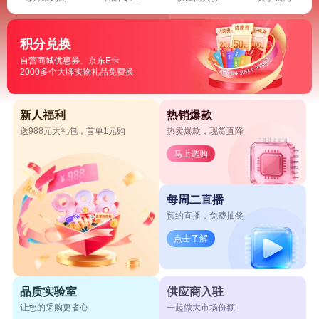
积分兑换
自营商城优惠券、京东E卡
2000多个大牌实物礼品免费换
新人福利
热销爆款
送988元大礼包，首单1元购
热卖爆款，现货直降
马上选购
每周二直播
预约直播，免费抽奖
点击了解
品质实验室
供应商入驻
让您的采购更省心
一起做大市场份额