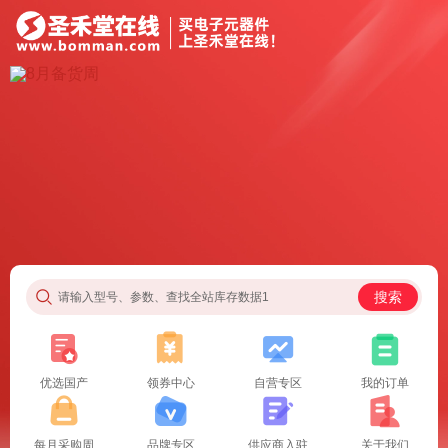
搜索
请输入型号、参数、查找全站库存数据1
优选国产
领券中心
自营专区
我的订单
每月采购周
品牌专区
供应商入驻
关于我们