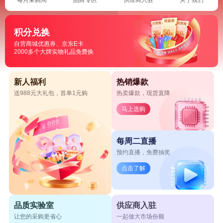
积分兑换
自营商城优惠券、京东E卡
2000多个大牌实物礼品免费换
新人福利
热销爆款
送988元大礼包，首单1元购
热卖爆款，现货直降
马上选购
每周二直播
预约直播，免费抽奖
点击了解
品质实验室
供应商入驻
让您的采购更省心
一起做大市场份额