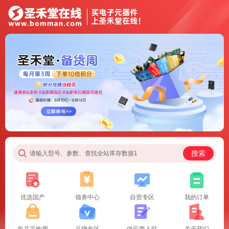
搜索
请输入型号、参数、查找全站库存数据1
优选国产
领券中心
自营专区
我的订单
每月采购周
品牌专区
供应商入驻
关于我们