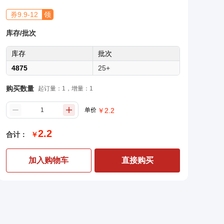
券
9.9
-
12
领
库存/批次
库存
批次
4875
25+
购买数量
起订量：1，增量：1
单价
￥
2.2
2.2
合计：
￥
加入购物车
直接购买