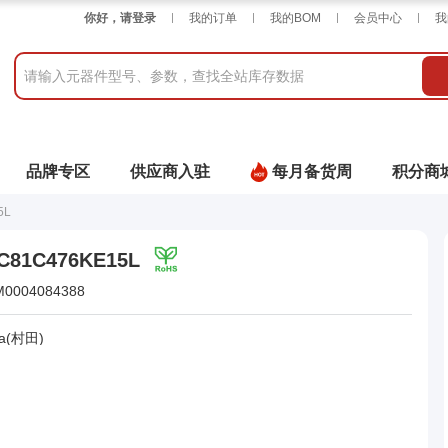
你好，请登录
我的订单
我的BOM
会员中心
我
品牌专区
供应商入驻
每月备货周
积分商
5L
C81C476KE15L
M0004084388
a(村田)