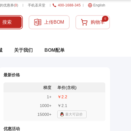
的优惠券
(
0
)
手机圣禾堂
400-1688-345
English
0
搜索
上传BOM
购物车
城
关于我们
BOM配单
最新价格
梯度
单价(含税)
1
+
￥2.2
1000
+
￥2.1
15000+
量大可议价
优惠活动