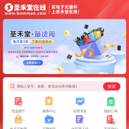
搜索
请输入型号、参数、查找全站库存数据1
优选国产
领券中心
自营专区
我的订单
每月采购周
品牌专区
供应商入驻
关于我们