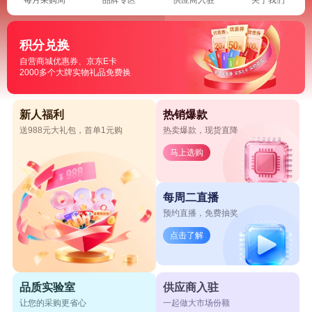
积分兑换
自营商城优惠券、京东E卡
2000多个大牌实物礼品免费换
新人福利
热销爆款
送988元大礼包，首单1元购
热卖爆款，现货直降
马上选购
每周二直播
预约直播，免费抽奖
点击了解
品质实验室
供应商入驻
让您的采购更省心
一起做大市场份额