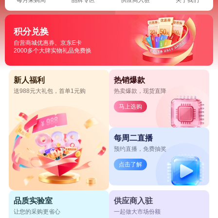
积分兑换
自营商城优惠券、京东E卡
2000多个大牌实物礼品免费换
新人福利
热销爆款
送988元大礼包，首单1元购
热卖爆款，现货直降
马上选购
每周二直播
预约直播，免费抽奖
点击了解
品质实验室
供应商入驻
让您的采购更省心
一起做大市场份额