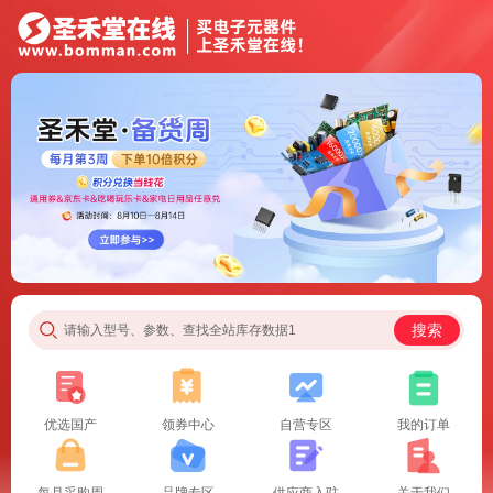
搜索
请输入型号、参数、查找全站库存数据1
优选国产
领券中心
自营专区
我的订单
每月采购周
品牌专区
供应商入驻
关于我们