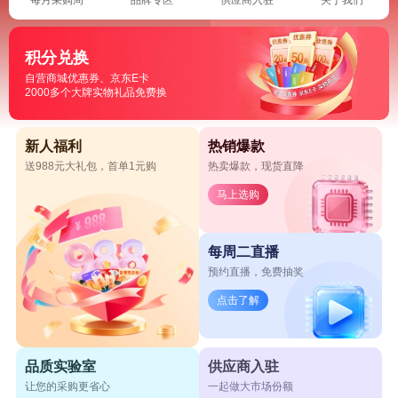
积分兑换
自营商城优惠券、京东E卡
2000多个大牌实物礼品免费换
新人福利
热销爆款
送988元大礼包，首单1元购
热卖爆款，现货直降
马上选购
每周二直播
预约直播，免费抽奖
点击了解
品质实验室
供应商入驻
让您的采购更省心
一起做大市场份额