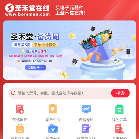
搜索
请输入型号、参数、查找全站库存数据1
优选国产
领券中心
自营专区
我的订单
每月采购周
品牌专区
供应商入驻
关于我们