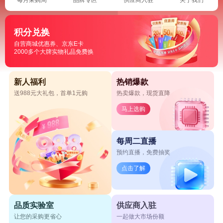
积分兑换
自营商城优惠券、京东E卡
2000多个大牌实物礼品免费换
新人福利
热销爆款
送988元大礼包，首单1元购
热卖爆款，现货直降
马上选购
每周二直播
预约直播，免费抽奖
点击了解
品质实验室
供应商入驻
让您的采购更省心
一起做大市场份额