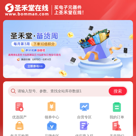
搜索
请输入型号、参数、查找全站库存数据1
优选国产
领券中心
自营专区
我的订单
每月采购周
品牌专区
供应商入驻
关于我们