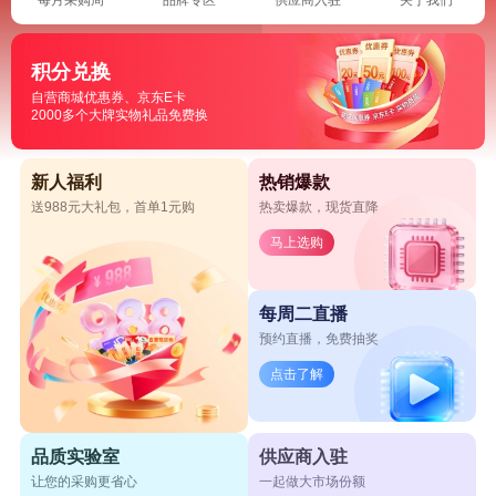
积分兑换
自营商城优惠券、京东E卡
2000多个大牌实物礼品免费换
新人福利
热销爆款
送988元大礼包，首单1元购
热卖爆款，现货直降
马上选购
每周二直播
预约直播，免费抽奖
点击了解
品质实验室
供应商入驻
让您的采购更省心
一起做大市场份额