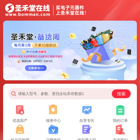
搜索
请输入型号、参数、查找全站库存数据1
优选国产
领券中心
自营专区
我的订单
每月采购周
品牌专区
供应商入驻
关于我们