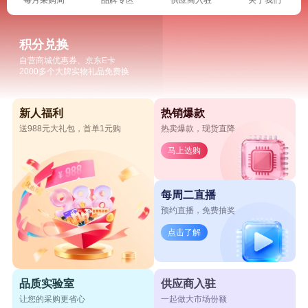
积分兑换
自营商城优惠券、京东E卡
2000多个大牌实物礼品免费换
新人福利
热销爆款
送988元大礼包，首单1元购
热卖爆款，现货直降
马上选购
每周二直播
预约直播，免费抽奖
点击了解
品质实验室
供应商入驻
让您的采购更省心
一起做大市场份额