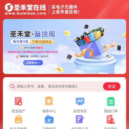
搜索
请输入型号、参数、查找全站库存数据1
优选国产
领券中心
自营专区
我的订单
每月采购周
品牌专区
供应商入驻
关于我们