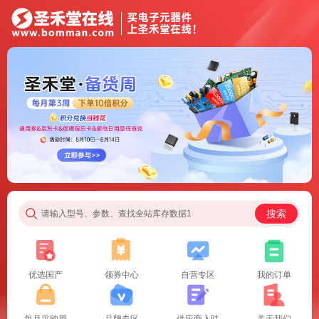
搜索
请输入型号、参数、查找全站库存数据1
优选国产
领券中心
自营专区
我的订单
每月采购周
品牌专区
供应商入驻
关于我们