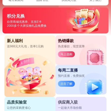
积分兑换
自营商城优惠券、京东E卡
2000多个大牌实物礼品免费换
新人福利
热销爆款
送988元大礼包，首单1元购
热卖爆款，现货直降
马上选购
每周二直播
预约直播，免费抽奖
点击了解
品质实验室
供应商入驻
让您的采购更省心
一起做大市场份额