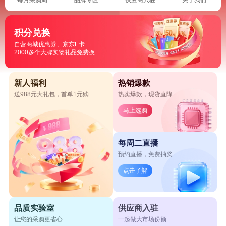
积分兑换
自营商城优惠券、京东E卡
2000多个大牌实物礼品免费换
新人福利
热销爆款
送988元大礼包，首单1元购
热卖爆款，现货直降
马上选购
每周二直播
预约直播，免费抽奖
点击了解
品质实验室
供应商入驻
让您的采购更省心
一起做大市场份额