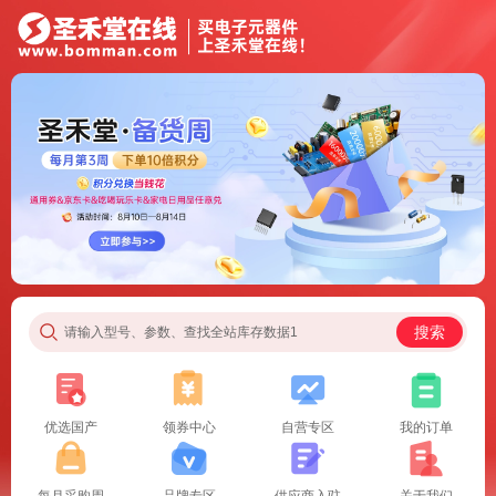
搜索
请输入型号、参数、查找全站库存数据1
优选国产
领券中心
自营专区
我的订单
每月采购周
品牌专区
供应商入驻
关于我们