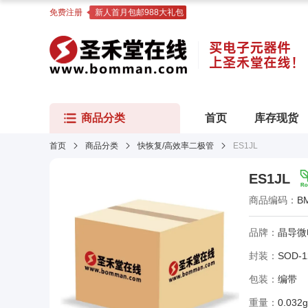
免费注册
新人首月包邮988大礼包
商品分类
首页
库存现货
首页
商品分类
快恢复/高效率二极管
ES1JL
ES1JL
商品编码：
B
品牌：
晶导微
封装：
SOD-1
包装：
编带
重量：
0.032g