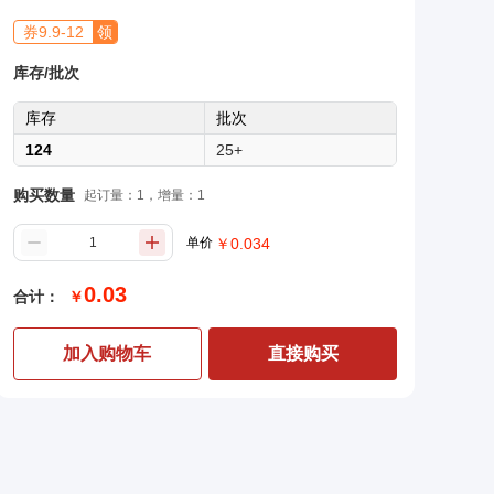
券
9.9
-
12
领
库存/批次
库存
批次
124
25+
购买数量
起订量：1，增量：1
单价
￥
0.034
0.03
合计：
￥
加入购物车
直接购买