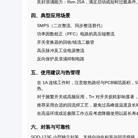
良好浪涌能力：Ifsm 25A，满足启动或短时过载条件
四、典型应用场景
SMPS（二次整流、同步整流替代）
功率因数校正（PFC）电路的高压端整流
开关变换器的回收/续流二极管
高压脉冲及工业电源整流
反向保护及浪涌抑制电路
五、使用建议与热管理
在 1A 连续工作时，注意散热路径与PCB铜箔面积，
热。
对于频繁开关或高频应用，Trr 对开关损耗影响显著
推荐采用合适的回流焊工艺，避免过高峰值温度及长
在高温环境或近极限工作点应考虑降额使用以延长寿
六、封装与可靠性
SOD-123F 小型独立封装，支持自动化贴装与回流焊接。