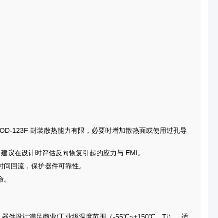
。
SOD-123F 封装散热能力有限，必要时增加散热面或使用过孔导
，建议在设计时评估反向恢复引起的应力与 EMI。
时间回流，保护器件可靠性。
命。
器件设计满足商业/工业级温度范围（-55℃~+150℃，Tj），适