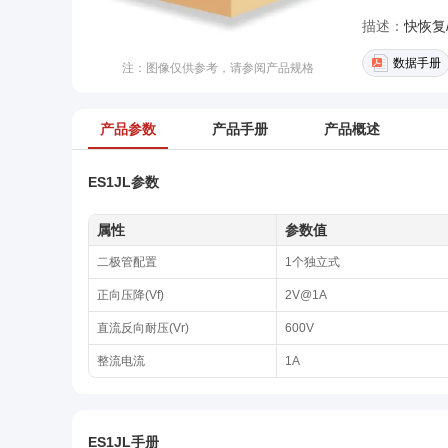
描述：
快恢复/
数据手册
注：图像仅供参考，请参阅产品规格
产品参数
产品手册
产品概述
ES1JL参数
属性
参数值
二极管配置
1个独立式
正向压降(Vf)
2V@1A
直流反向耐压(Vr)
600V
整流电流
1A
ES1JL手册