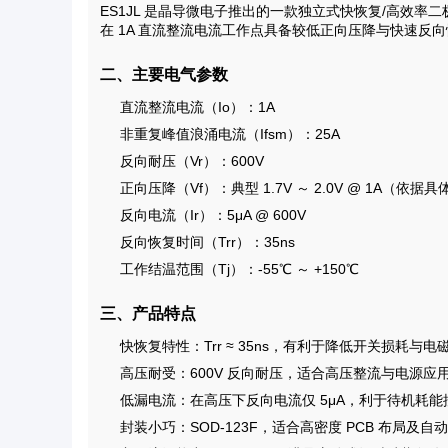
ES1JL 是晶导微电子推出的一款独立式快恢复/高效率二
在 1A 直流整流电流工作点具备较低正向压降与快速反
二、主要电气参数
直流整流电流（Io）：1A
非重复峰值浪涌电流（Ifsm）：25A
反向耐压（Vr）：600V
正向压降（Vf）：典型 1.7V ～ 2.0V @ 1A（依据
反向电流（Ir）：5μA @ 600V
反向恢复时间（Trr）：35ns
工作结温范围（Tj）：-55℃ ～ +150℃
三、产品特点
快恢复特性：Trr ≈ 35ns，有利于降低开关损耗与电
高压耐受：600V 反向耐压，适合高压整流与电源应
低漏电流：在高压下反向电流仅 5μA，利于待机耗能
封装小巧：SOD-123F，适合高密度 PCB 布局及自