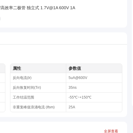
高效率二极管 独立式 1.7V@1A 600V 1A
属性
参数值
反向电流(Ir)
5uA@600V
反向恢复时间(Trr)
35ns
工作结温范围
-55℃~+150℃
非重复峰值浪涌电流 (Ifsm)
25A
全屏查看