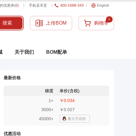
的优惠券
(
0
)
手机圣禾堂
400-1688-345
English
0
搜索
上传BOM
购物车
城
关于我们
BOM配单
最新价格
梯度
单价(含税)
1
+
￥0.034
3000
+
￥0.027
45000+
量大可议价
优惠活动