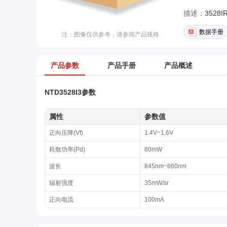
描述：
数据手册
注：图像仅供参考，请参阅产品规格
产品参数
产品手册
产品概述
NTD3528I3参数
属性
参数值
正向压降(Vf)
1.4V~1.6V
耗散功率(Pd)
80mW
波长
845nm~860nm
辐射强度
35mW/sr
正向电流
100mA