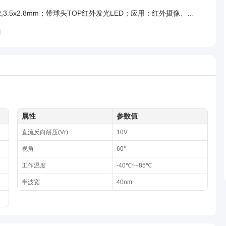
3528IR,3.5x2.8mm；带球头TOP红外发光LED；应用：红外摄像、机械设备的可视系统、监视设备及遥控发射电路中。
属性
参数值
直流反向耐压(Vr)
10V
视角
60°
工作温度
-40℃~+85℃
半波宽
40nm