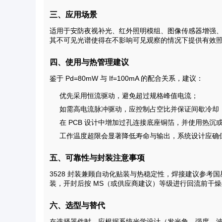
三、应用场景
适用于安防夜视补光、红外照明模组、图像传感器增强
其不可见光谱使得在不影响可见观察的情况下提供有效
四、使用与热管理建议
鉴于 Pd=80mW 与 If=100mA 的配合关系，建议：
优先采用恒流驱动，避免超过规格峰值电流；
如需高电流脉冲驱动，应控制占空比并保证间歇冷却
在 PCB 设计中增加过孔连接底座铜箔，并使用热沉
工作温度超限会显著降低寿命与输出，系统设计应确
五、可靠性与封装注意事项
3528 封装兼顾自动化贴装与热稳定性，焊接建议参考
装，开封后按 MS（或供应商建议）等级进行回流前干
六、选型与替代
在选择器件时，应根据系统光学设计（发光角、强度、