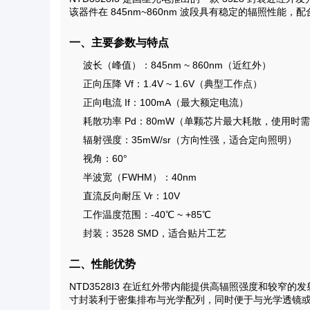
该器件在 845nm~860nm 波段具有稳定的辐照性能，
一、主要参数与特点
波长（峰值）：845nm ~ 860nm（近红外）
正向压降 Vf：1.4V ~ 1.6V（典型工作点）
正向电流 If：100mA（最大额定电流）
耗散功率 Pd：80mW（单颗芯片最大耗散，使用时
辐射强度：35mW/sr（方向性强，适合定向照明）
视角：60°
半波宽（FWHM）：40nm
直流反向耐压 Vr：10V
工作温度范围：-40℃ ~ +85℃
封装：3528 SMD，适合贴片工艺
二、性能优势
NTD3528I3 在近红外带内能提供高辐照强度和较窄的发
寸封装利于密集排布与光学配列，同时便于与光学透镜