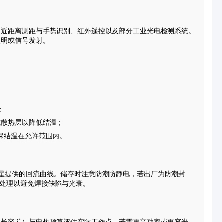
、近距离测距与手势识别、红外遥控以及部分工业光电检测系统。
照明或信号发射。
；
或散热层以降低结温；
保结温在允许范围内。
国星提供的回流曲线。储存时注意防潮防静电，若出厂为防潮封
燥处理以避免焊接缺陷与光衰。
波长容差）与电热预算评估实际工作点。若需更高功率或更窄光