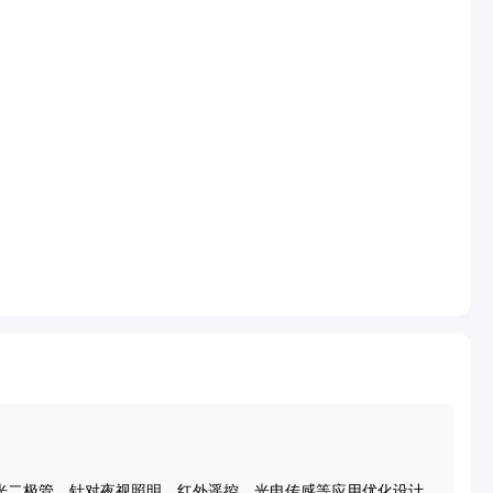
近红外发光二极管，针对夜视照明、红外遥控、光电传感等应用优化设计。