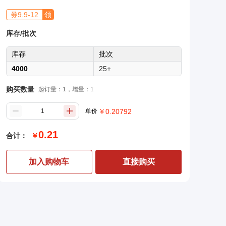
券
9.9
-
12
领
库存/批次
库存
批次
4000
25+
购买数量
起订量：1，增量：1
单价
￥
0.20792
0.21
合计：
￥
加入购物车
直接购买