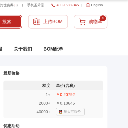
的优惠券
(
0
)
手机圣禾堂
400-1688-345
English
0
搜索
上传BOM
购物车
城
关于我们
BOM配单
最新价格
梯度
单价(含税)
1
+
￥0.20792
2000
+
￥0.18645
40000+
量大可议价
优惠活动