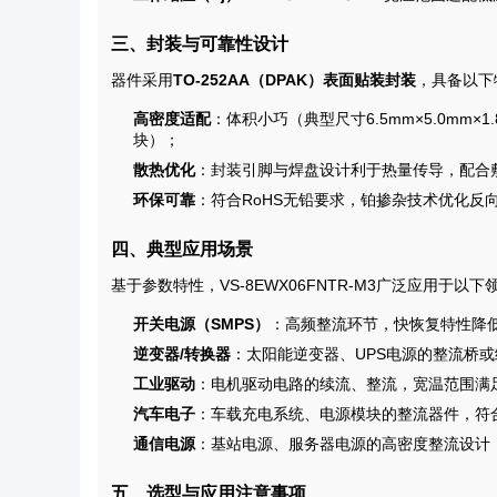
三、封装与可靠性设计
器件采用
TO-252AA（DPAK）表面贴装封装
，具备以下
高密度适配
：体积小巧（典型尺寸6.5mm×5.0mm
块）；
散热优化
：封装引脚与焊盘设计利于热量传导，配合
环保可靠
：符合RoHS无铅要求，铂掺杂技术优化反
四、典型应用场景
基于参数特性，VS-8EWX06FNTR-M3广泛应用于以下
开关电源（SMPS）
：高频整流环节，快恢复特性降
逆变器/转换器
：太阳能逆变器、UPS电源的整流桥
工业驱动
：电机驱动电路的续流、整流，宽温范围满
汽车电子
：车载充电系统、电源模块的整流器件，符
通信电源
：基站电源、服务器电源的高密度整流设计
五、选型与应用注意事项