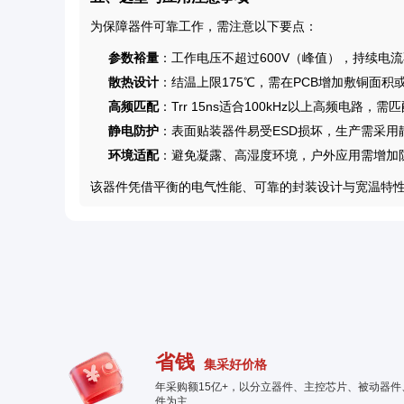
为保障器件可靠工作，需注意以下要点：
参数裕量
：工作电压不超过600V（峰值），持续电流
散热设计
：结温上限175℃，需在PCB增加敷铜面
高频匹配
：Trr 15ns适合100kHz以上高频电
静电防护
：表面贴装器件易受ESD损坏，生产需采
环境适配
：避免凝露、高湿度环境，户外应用需增加
该器件凭借平衡的电气性能、可靠的封装设计与宽温特
省钱
集采好价格
年采购额15亿+，以分立器件、主控芯片、被动器
件为主