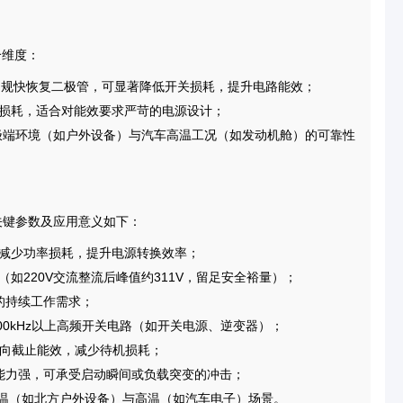
个维度：
低于常规快恢复二极管，可显著降低开关损耗，提升电路能效；
导通损耗，适合对能效要求严苛的电源设计；
工业极端环境（如户外设备）与汽车高温工况（如发动机舱）的可靠性
3的关键参数及应用意义如下：
压降减少功率损耗，提升电源转换效率；
（如220V交流整流后峰值约311V，留足安全裕量）；
的持续工作需求；
100kHz以上高频开关电路（如开关电源、逆变器）；
升反向截止能效，减少待机损耗；
涌能力强，可承受启动瞬间或负载突变的冲击；
配低温（如北方户外设备）与高温（如汽车电子）场景。