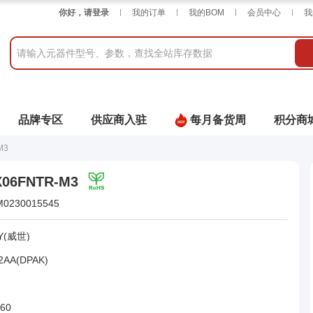
你好，请登录
我的订单
我的BOM
会员中心
我
品牌专区
供应商入驻
每月备货周
积分商
M3
X06FNTR-M3
M0230015545
Y(威世)
2AA(DPAK)
560