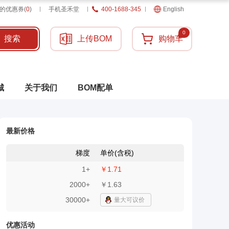
的优惠券
(
0
)
手机圣禾堂
400-1688-345
English
0
搜索
上传BOM
购物车
城
关于我们
BOM配单
最新价格
梯度
单价(含税)
1
+
￥1.71
2000
+
￥1.63
30000+
量大可议价
优惠活动