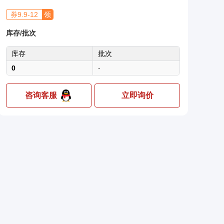
券
9.9
-
12
领
库存/批次
库存
批次
0
-
咨询客服
立即询价