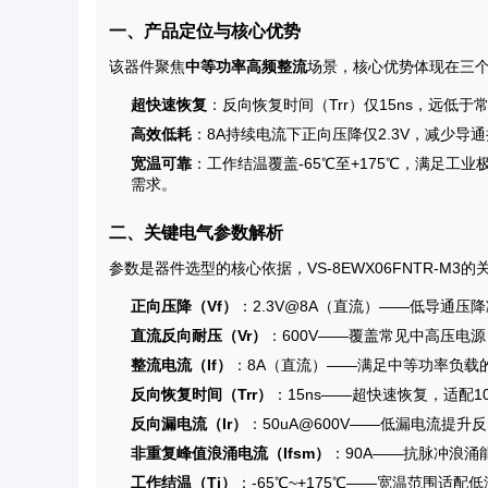
一、产品定位与核心优势
该器件聚焦
中等功率高频整流
场景，核心优势体现在三
超快速恢复
：反向恢复时间（Trr）仅15ns，远
高效低耗
：8A持续电流下正向压降仅2.3V，减少
宽温可靠
：工作结温覆盖-65℃至+175℃，满足
需求。
二、关键电气参数解析
参数是器件选型的核心依据，VS-8EWX06FNTR-M
正向压降（Vf）
：2.3V@8A（直流）——低导通
直流反向耐压（Vr）
：600V——覆盖常见中高压电源
整流电流（If）
：8A（直流）——满足中等功率负载
反向恢复时间（Trr）
：15ns——超快速恢复，适配
反向漏电流（Ir）
：50uA@600V——低漏电流提
非重复峰值浪涌电流（Ifsm）
：90A——抗脉冲浪
工作结温（Tj）
：-65℃~+175℃——宽温范围适