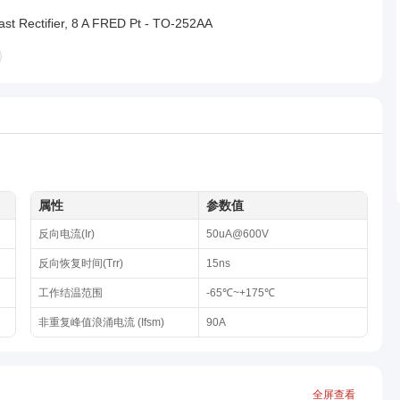
ast Rectifier, 8 A FRED Pt - TO-252AA
属性
参数值
反向电流(Ir)
50uA@600V
反向恢复时间(Trr)
15ns
工作结温范围
-65℃~+175℃
非重复峰值浪涌电流 (Ifsm)
90A
全屏查看