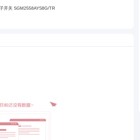
开关 SGM2558AYS8G/TR