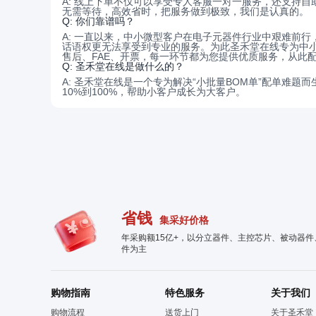
A:
线上下单不仅可以享受专人客服一对一服务，还支持自
无需等待，高效省时，把服务做到极致，我们是认真的。
Q:
你们靠谱吗？
A:
一直以来，中小微型客户在电子元器件行业中艰难前行
话语权更无法享受到专业的服务。为此圣禾堂在线专为中小
售后、FAE、开票，每一环节都为您提供优质服务，从此
Q:
圣禾堂在线是做什么的？
A:
圣禾堂在线是一个专为解决“小批量BOM单”配单难题
10%到100%，帮助小客户成长为大客户。
省钱
集采好价格
年采购额15亿+，以分立器件、主控芯片、被动器
件为主
购物指南
特色服务
关于我们
购物流程
送货上门
关于圣禾堂