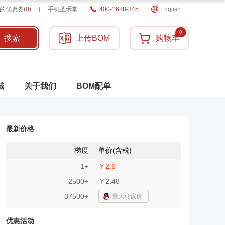
的优惠券
(
0
)
手机圣禾堂
400-1688-345
English
0
搜索
上传BOM
购物车
城
关于我们
BOM配单
最新价格
梯度
单价(含税)
1
+
￥2.6
2500
+
￥2.48
37500+
量大可议价
优惠活动