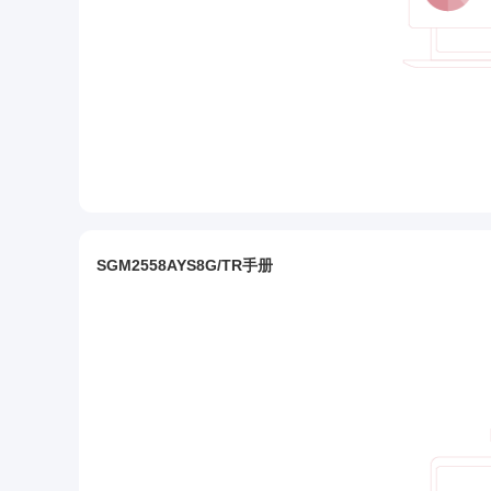
SGM2558AYS8G/TR手册