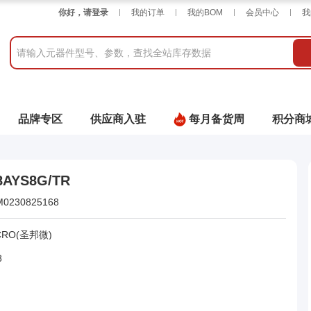
你好，请登录
我的订单
我的BOM
会员中心
我
品牌专区
供应商入驻
每月备货周
积分商
8AYS8G/TR
M0230825168
CRO(圣邦微)
8