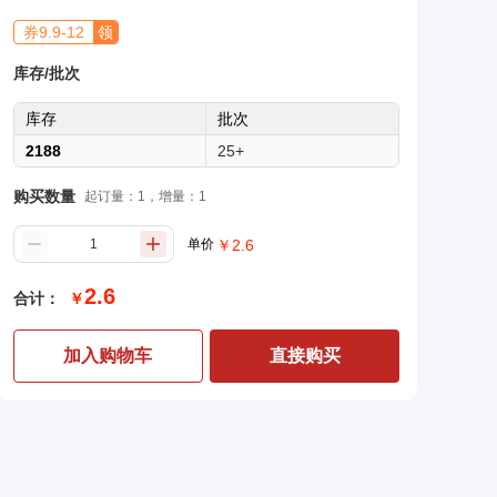
券
9.9
-
12
领
库存/批次
库存
批次
2188
25+
购买数量
起订量：1，增量：1
单价
￥
2.6
2.6
合计：
￥
加入购物车
直接购买