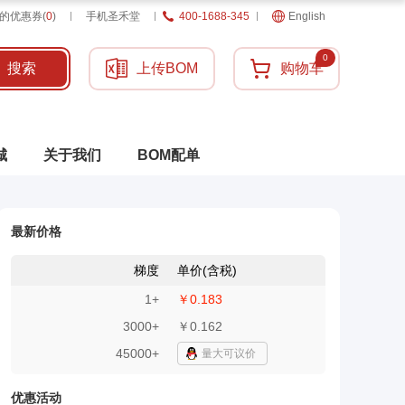
的优惠券
(
0
)
手机圣禾堂
400-1688-345
English
0
搜索
上传BOM
购物车
城
关于我们
BOM配单
最新价格
梯度
单价(含税)
1
+
￥0.183
3000
+
￥0.162
45000+
量大可议价
优惠活动