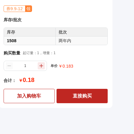
券
9.9
-
12
领
库存/批次
库存
批次
1508
两年内
购买数量
起订量：1，增量：1
单价
￥
0.183
0.18
合计：
￥
加入购物车
直接购买