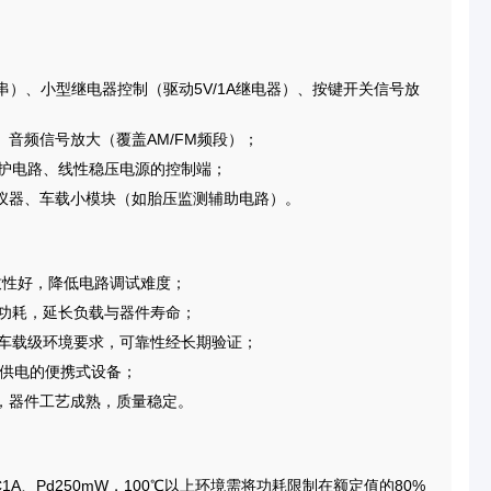
D串）、小型继电器控制（驱动5V/1A继电器）、按键开关信号放
音频信号放大（覆盖AM/FM频段）；
保护电路、线性稳压电源的控制端；
仪器、车载小模块（如胎压监测辅助电路）。
一致性好，降低电路调试难度；
的功耗，延长负载与器件寿命；
级、车载级环境要求，可靠性经长期验证；
电池供电的便携式设备；
，器件工艺成熟，质量稳定。
C1A、Pd250mW，100℃以上环境需将功耗限制在额定值的80%