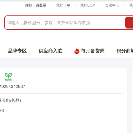
你好，请登录
我的订单
我的BOM
会员中心
我
品牌专区
供应商入驻
每月备货周
积分商
1
M0264342587
苏长电/长晶)
23