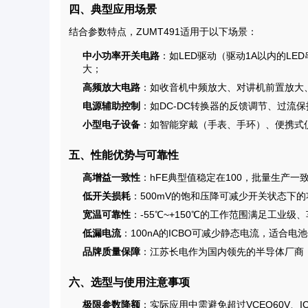
四、典型应用场景
结合参数特点，ZUMT491适用于以下场景：
中小功率开关电路
：如LED驱动（驱动1A以内的LE
大；
高频放大电路
：如收音机中频放大、对讲机前置放大、
电源辅助控制
：如DC-DC转换器的反馈调节、过流
小型电子设备
：如智能穿戴（手表、手环）、便携式
五、性能优势与可靠性
高增益一致性
：hFE典型值稳定在100，批量生产
低开关损耗
：500mV的饱和压降可减少开关状态下
宽温可靠性
：-55℃~+150℃的工作范围满足工业
低漏电流
：100nA的ICBO可减少静态电流，适合
品牌质量保障
：江苏长电作为国内领先的半导体厂商
六、选型与使用注意事项
极限参数降额
：实际应用中需避免超过VCEO60V、I