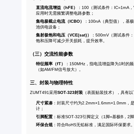
直流电流增益（hFE）
：100（测试条件：IC=1m
应用时无需频繁调整电路参数；
集电极截止电流（ICBO）
：100nA（典型值），
池供电设备；
集射极饱和电压（VCE(sat)）
：500mV（测试条件：
饱和压降可减少开关损耗，提升效率。
（三）交流性能参数
特征频率（fT）
：150MHz，指电流增益降为1时的
（如AM/FM信号放大）。
三、封装与物理特性
ZUMT491采用
SOT-323封装
（表面贴装技术），具有以
尺寸紧凑
：封装尺寸约为2.2mm×1.6mm×1.0mm
计；
引脚配置
：标准SOT-323引脚定义（1脚=基极B，
环保合规
：符合RoHS无铅标准，满足国际环保要求