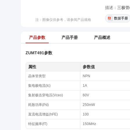
描述：
三极管(
数据手册
注：图像仅供参考，请参阅产品规格
产品参数
产品手册
产品概述
ZUMT491参数
属性
参数值
晶体管类型
NPN
集电极电流(Ic)
1A
集射极击穿电压(Vceo)
60V
耗散功率(Pd)
250mW
直流电流增益(hFE)
100
特征频率(fT)
150MHz