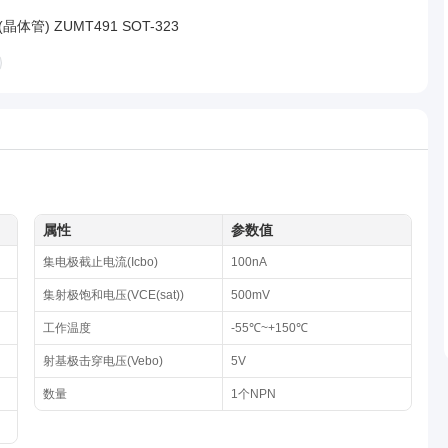
晶体管) ZUMT491 SOT-323
属性
参数值
集电极截止电流(Icbo)
100nA
集射极饱和电压(VCE(sat))
500mV
工作温度
-55℃~+150℃
射基极击穿电压(Vebo)
5V
数量
1个NPN