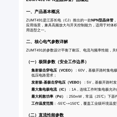
一、产品基本概况
ZUMT491是江苏长电（CJ）推出的一款
NPN型晶体管
，
应用场景，兼具高频放大与开关控制能力，适用于对体
用选型之一。
二、核心电气参数详解
ZUMT491的参数设计平衡了耐压、电流与频率性能，
（一）极限参数（安全工作边界）
集射极击穿电压（VCEO）
：60V，基极开路时集
低压电路需求；
发射极-基极击穿电压（VEBO）
：5V，基极开路时
最大集电极电流（IC）
：1A，连续工作时集电极允许
最大耗散功率（Pd）
：250mW，常温（25℃）下
工作温度范围
：-55℃~+150℃，覆盖工业级环境
（二）直流性能参数