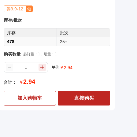
券
9.9
-
12
领
库存/批次
库存
批次
478
25+
购买数量
起订量：1，增量：1
单价
￥
2.94
2.94
合计：
￥
加入购物车
直接购买