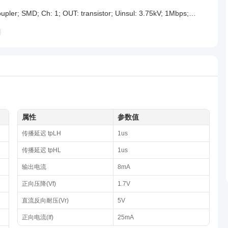
Optocoupler; SMD; Ch: 1; OUT: transistor; Uinsul: 3.75kV; 1Mbps; MFP5
属性
参数值
传播延迟 tpLH
1us
传播延迟 tpHL
1us
输出电流
8mA
正向压降(Vf)
1.7V
直流反向耐压(Vr)
5V
正向电流(If)
25mA