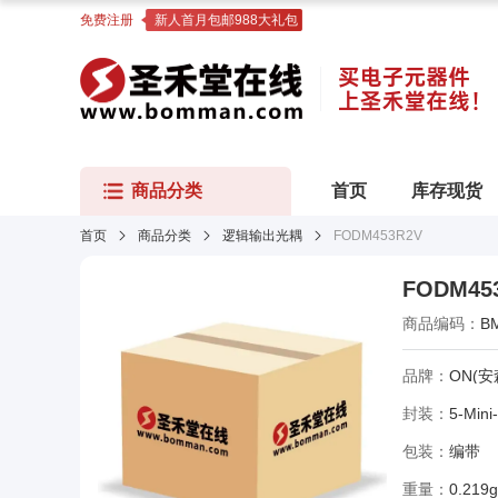
免费注册
新人首月包邮988大礼包
商品分类
首页
库存现货
首页
商品分类
逻辑输出光耦
FODM453R2V
FODM45
商品编码：
B
品牌：
ON(安
封装：
5-Mini-
包装：
编带
重量：
0.219g