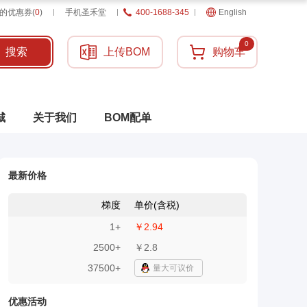
的优惠券
(
0
)
手机圣禾堂
400-1688-345
English
0
搜索
上传BOM
购物车
城
关于我们
BOM配单
最新价格
梯度
单价(含税)
1
+
￥2.94
2500
+
￥2.8
37500+
量大可议价
优惠活动