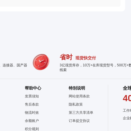
省时
现货快交付
件、连接器、国产器
3亿现货库存，10万+在库现货型号，500万+
线索
帮助中心
特别说明
全
4
发票须知
网站使用条款
售后条款
隐私政策
工作
物流时效
第三方共享清单
企业
余额账户
订单提交协议
积分规则