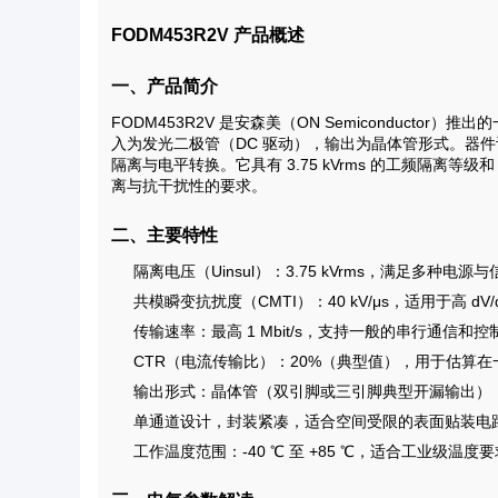
FODM453R2V 产品概述
一、产品简介
FODM453R2V 是安森美（ON Semiconductor）推
入为发光二极管（DC 驱动），输出为晶体管形式。器
隔离与电平转换。它具有 3.75 kVrms 的工频隔离等级和
离与抗干扰性的要求。
二、主要特性
隔离电压（Uinsul）：3.75 kVrms，满足多种
共模瞬变抗扰度（CMTI）：40 kV/μs，适用于高 d
传输速率：最高 1 Mbit/s，支持一般的串行通信和
CTR（电流传输比）：20%（典型值），用于估算在一
输出形式：晶体管（双引脚或三引脚典型开漏输出）
单通道设计，封装紧凑，适合空间受限的表面贴装电
工作温度范围：-40 ℃ 至 +85 ℃，适合工业级温度