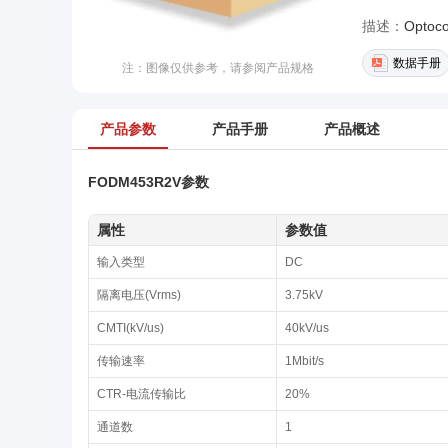
描述：
数据手册
注：图像仅供参考，请参阅产品规格
产品参数
产品手册
产品概述
FODM453R2V参数
属性
参数值
输入类型
DC
隔离电压(Vrms)
3.75kV
CMTI(kV/us)
40kV/us
传输速率
1Mbit/s
CTR-电流传输比
20%
通道数
1