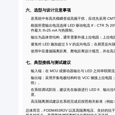
六、选型与设计注意事项
若系统中有高共模瞬变或高频干扰，应优先采用 CMTI 
根据所需输出电流选择 LED 驱动电流 If：CTR 为
件最大 If=25 mA 与热限制。
输出为晶体管结构，通常需要外接上拉电阻；上拉电
避免对 LED 施加超过 5 V 的反向电压；在易受
使用中应遵循隔离距离、爬电距离设计规范，并在高压测试
七、典型接线与测试建议
输入端：在 MCU 或驱动器输出与 LED 之间串联限
输出端：采用开集电极结构时在 VCC 侧接上拉电阻；上
统）。
在系统调试阶段，建议先在板级进行 LED If、输出
度。
高压隔离测试建议在系统完成后按照相关标准（例如 
总体而言，FODM453R2V 以其高隔离电压、良好