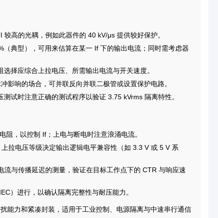
较高的光耦，例如此器件的 40 kV/μs 提供较好保护。
 20%（典型），可用来估算在某一 If 下的输出电流；同时需考虑器
阻选择应综合上拉电压、所需输出电流与开关速度。
反向脉冲影响的场合，可并联反向并联二极管或设置保护电路。
时注意正确的测试程序以验证 3.75 kVrms 隔离特性。
流电阻，以控制 If；上电与断电时注意浪涌电流。
拉电压等级决定输出逻辑电平兼容性（如 3.3 V 或 5 V 系
拉电流与传播延迟的测量，验证在目标工作点下的 CTR 与响应速
IEC）进行，以确认隔离完整性与耐压能力。
的抗干扰能力和紧凑封装，适用于工业控制、电源隔离与中速串行通信