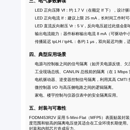
三、电气参数解读
LED 正向压降 Vf：约 1.7 V（在额定 If 下），
LED 正向电流 If：建议上限 25 mA，长时间工作
LED 直流反向耐压 Vr：5 V，反向电压超过此值会影
输出电流能力：器件标称输出电流 8 mA（可驱动中小负
传播延迟 tpLH / tpHL：各约 1 μs，双向延迟
四、典型应用场景
电源与控制板之间的信号隔离（如开关电源反馈、欠
工业现场总线、CAN/LIN 总线前的隔离（在 1 Mbp
电机驱动器、逆变器控制信号隔离，利用其高 CMTI
微控制器 I/O 与高压侧电路之间的逻辑隔离。
家电、楼宇控制与仪器仪表中的安全隔离应用。
五、封装与可靠性
FODM453R2V 采用 5-Mini-Flat（MFP5
度范围和较高的隔离电压使其适合在工业环境长期使用
封装和内部芯片造成应力。