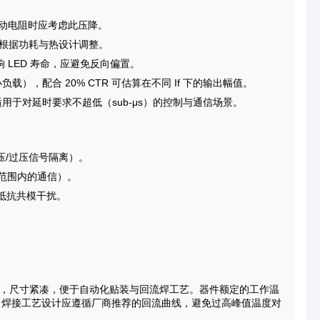
设计驱动电阻时应考虑此压降。
时可根据功耗与热设计调整。
响 LED 寿命，应避免反向偏置。
载），配合 20% CTR 可估算在不同 If 下的输出幅值。
均衡，适用于对延时要求不超低（sub-μs）的控制与通信场景。
压/过压信号隔离）。
s 范围内的通信）。
 抵抗共模干扰。
）表面贴装封装，尺寸紧凑，便于自动化贴装与回流焊工艺。器件额定的工作温
。焊接工艺设计应遵循厂商推荐的回流曲线，避免过高峰值温度对