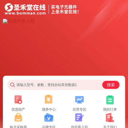
搜索
请输入型号、参数、查找全站库存数据1
优选国产
领券中心
自营专区
我的订单
每月采购周
品牌专区
供应商入驻
关于我们