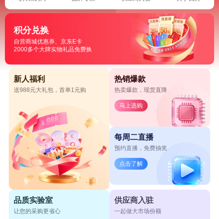
积分兑换
自营商城优惠券、京东E卡
2000多个大牌实物礼品免费换
新人福利
热销爆款
送988元大礼包，首单1元购
热卖爆款，现货直降
马上选购
每周二直播
预约直播，免费抽奖
点击了解
品质实验室
供应商入驻
让您的采购更省心
一起做大市场份额