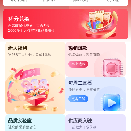
积分兑换
自营商城优惠券、京东E卡
2000多个大牌实物礼品免费换
新人福利
热销爆款
送988元大礼包，首单1元购
热卖爆款，现货直降
马上选购
每周二直播
预约直播，免费抽奖
点击了解
品质实验室
供应商入驻
让您的采购更省心
一起做大市场份额