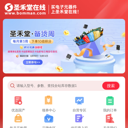
搜索
请输入型号、参数、查找全站库存数据1
优选国产
领券中心
自营专区
我的订单
每月采购周
品牌专区
供应商入驻
关于我们