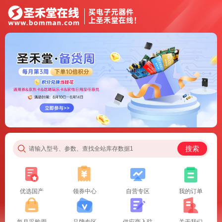
搜索
请输入型号、参数、查找全站库存数据1
优选国产
领券中心
自营专区
我的订单
每月采购周
品牌专区
供应商入驻
关于我们