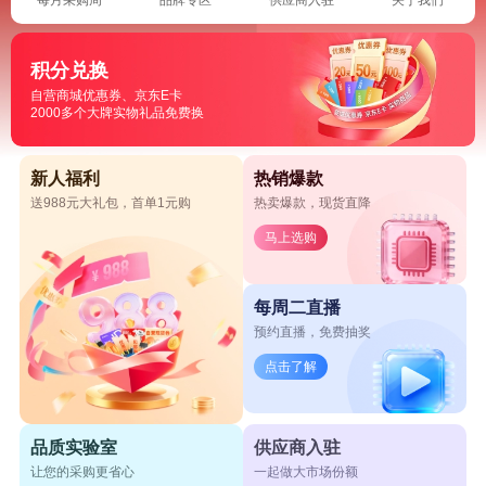
积分兑换
自营商城优惠券、京东E卡
2000多个大牌实物礼品免费换
新人福利
热销爆款
送988元大礼包，首单1元购
热卖爆款，现货直降
马上选购
每周二直播
预约直播，免费抽奖
点击了解
品质实验室
供应商入驻
让您的采购更省心
一起做大市场份额