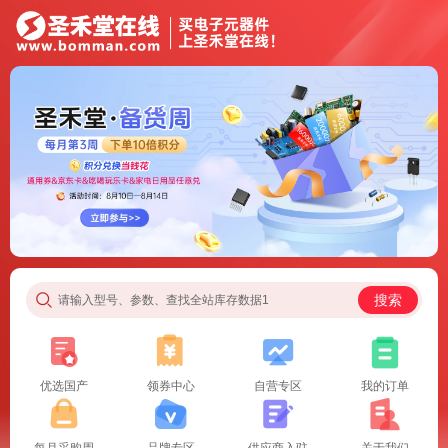
搜索
请输入型号、参数、查找全站库存数据1
优选国产
领券中心
自营专区
我的订单
每月采购周
品牌专区
供应商入驻
关于我们