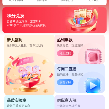
积分兑换
自营商城优惠券、京东E卡
2000多个大牌实物礼品免费换
新人福利
热销爆款
送988元大礼包，首单1元购
热卖爆款，现货直降
马上选购
每周二直播
预约直播，免费抽奖
点击了解
品质实验室
供应商入驻
让您的采购更省心
一起做大市场份额